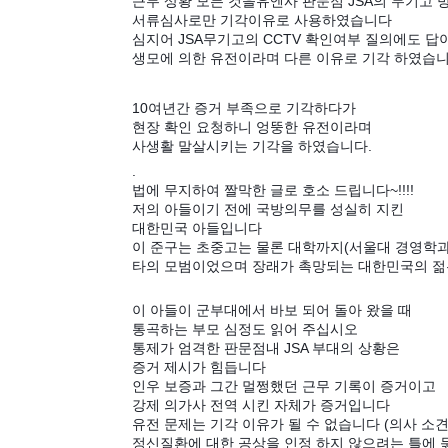
근무 상황 모든 것을유엔사 판문점 JSA의 무기고 
서류심사로만 기각이유로 사용하였습니다
심지어 JSA무기고의 CCTV 확인여부 질의에도 답
생모에 의한 유전이라며 다른 이유로 기각 하였습
10여년간 증거 부족으로 기각하다가
현장 확인 요청하니 엉뚱한 유전이라며
사생활 말살시키는 기각을 하였습니다.
.
법에 무지하여 짤막한 글로 호소 드립니다~!!!!
저의 아들이기 전에 국방의무를 성실히 지킨
대한민국 아들입니다
이 준구는 초중고는 물론 대학까지(서울대 경영학
타의 모범이었으며 장래가 촉망되는 대한민국의 
이 아들이 군부대에서 바보 되어 돌아 왔을 때
통곡하는 부모 심정도 읽어 주십시오
통제가 엄격한 판문점내 JSA 부대의 상황은
증거 제시가 힘듭니다
인우 보증과 그간 멀쩡했던 근무 기록이 증거이고
강제 의가사 전역 시킨 자체가 증거입니다
유전 문제는 기각 이유가 될 수 없습니다 (의사 소
정신질환에 대한 공상을 인정 하지 않으려는 틀에