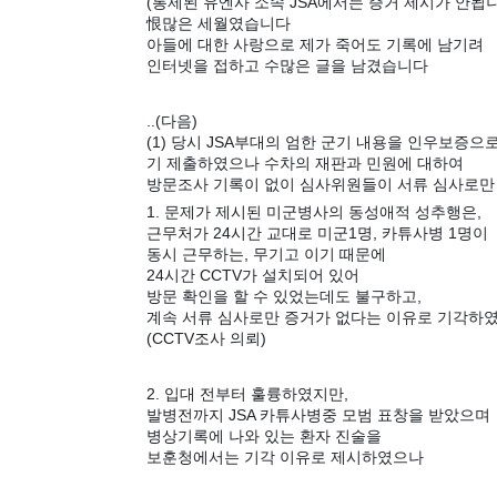
(통제된 유엔사 소속 JSA에서는 증거 제시가 안됩
恨많은 세월였습니다
아들에 대한 사랑으로 제가 죽어도 기록에 남기려
인터넷을 접하고 수많은 글을 남겼습니다
..(다음)
(1) 당시 JSA부대의 엄한 군기 내용을 인우보증으
기 제출하였으나 수차의 재판과 민원에 대하여
방문조사 기록이 없이 심사위원들이 서류 심사로만
1. 문제가 제시된 미군병사의 동성애적 성추행은,
근무처가 24시간 교대로 미군1명, 카튜사병 1명이
동시 근무하는, 무기고 이기 때문에
24시간 CCTV가 설치되어 있어
방문 확인을 할 수 있었는데도 불구하고,
계속 서류 심사로만 증거가 없다는 이유로 기각하
(CCTV조사 의뢰)
2. 입대 전부터 훌륭하였지만,
발병전까지 JSA 카튜사병중 모범 표창을 받았으며
병상기록에 나와 있는 환자 진술을
보훈청에서는 기각 이유로 제시하였으나