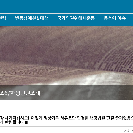
전략
반동성애현실대책
국가인권위해체운동
동성애 이슈
반동성애운동철학
인권위/젠더/가짜인권
선천성/전환치료
반동성애운동조직화
인권위와 차별금지법
AIDS/성병
운동
반동성애운동여론화
인권위 언론보도 악행들
젠더/성소수자
반동성애운동후원조직화
인권위 해체운동
포괄적차별금지
반동성애운동네트워크
헌법개정/군형법
결혼가정출산장려운동
퀴어축체/퀴어신
건강사회회복운동
양성평등/성평등
2조6/학생인권조례
언론방송모니터링
표현의자유침해
항의의사표현
대리모출산/입양
반대자처벌/기타
장 사과하십시오! 어떻게 병상기록 서류로만 인정한 행정법원 판결 증거없음
공개 탄원합니다■
2017