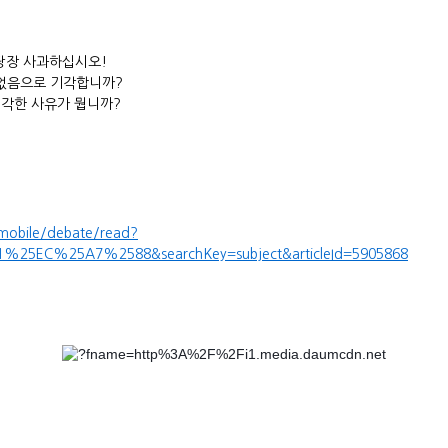
당장 사과하십시오!
없음으로 기각합니까?
기각한 사유가 뭡니까?
mobile/debate/read?
%25EC%25A7%2588&searchKey=subject&articleId=5905868