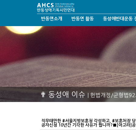
반동연소개
반동연 활동
동성애반대운동 
반동연비전
성명서/논평/제안
반동성애운동
인사말
시론/호소문/요청서
탈동성애운동
연혁
반동연SNS
한국교회갱신정화
섬기는 분들
반동연칼럼
결혼가정회복운동
반동연지회
반동연앨범
오시는길
반동연동영상
후원안내
헤세드결혼문화선교회
✟ 동성애 이슈
| 헌법개정/군형법9
직무태만한 #서울지방보훈청 각성하고, #보훈처장 당
공자신청 10년간 기각한 사유가 뭡니까?■[아고라]