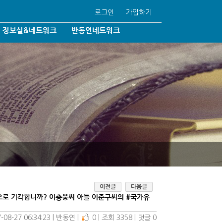
로그인
가입하기
정보실&네트워크
반동연네트워크
반동연언론보도
반동연자료실
국내협력기관
법/동성결혼
해외협력기관
92조6/학생인권조례
Q&A
학이단
자유게시판
동성애온라인/일대일상담
/기독교박해
이전글
다음글
으로 기각합니까? 이충웅씨 아들 이준구씨의 #국가유
-08-27 06:34:23
| 
반동연
| 
0
| 
조회 3358
| 
덧글 0