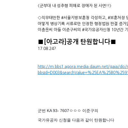
《군부대 내 성추행 피해로 장애자 된 사연!!》
◇직무태만한 #서울지방보훈청 각성하고, #보훈처장 
어떻게 병상기록 서류로만 인정한 행정법원 판결 증거
이충웅씨 아들 이준구씨의 #국가유공자신청 10년간 
■[아고라]공개 탄원합니다■
17.08.24?
http://m.bbs1.agora.media.daum.net/gaia/do/
bbsId=D003&searchValue=%25EA%25B0%2591
군번 KA 93- 7607ㅇㅇㅇ 이준구의
국가유공자 신청을 다음과 같이 탄원합니다