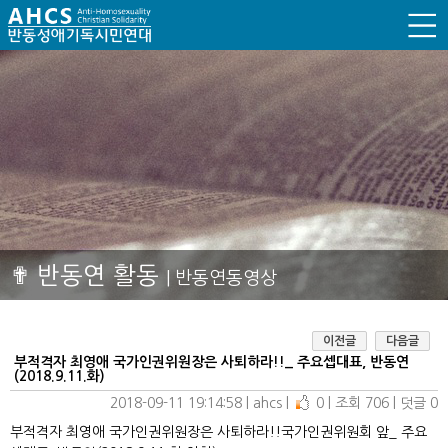
✟ 반동연 활동
| 반동연동영상
이전글
다음글
부적격자 최영애 국가인권위원장은 사퇴하라!!_ 주요셉대표, 반동연
(2018.9.11.화)
2018-09-11 19:14:58
| 
ahcs
| 
0
| 
조회 706
| 
덧글 0
부적격자 최영애 국가인권위원장은 사퇴하라!!국가인권위원회 앞_ 주요