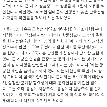
다
”
라고 하며 군 내
‘
사상검증
’
으로 장병들의 표현의 자유를 억
압한다고 비판했다
. 
이러한 임태훈의 언행은 수많은 순국선열
가족들과 국민들을 격노케 하는 작태였다
.
아울러
, 
임태훈은 군형법 제
92
조의
6(
추행
) “
제
1
조제
1
항부터
제
3
항까지에 규정된 사람에 대하여 항문성교나 그 밖의 추행
을 한 사람은
2
년 이하의 징역에 처한다
.”
에 대해
‘
반인권적인
성소수자 탄압 도구
’
로 규정하고 완전 폐지를 주장해왔다
. 
그
는 한발 더 나아가
“
국가는 장병들의 침실까지 감시할 권한이
없다
. 
군 기강은 인권을 존중하는 문화에서 나오는 것이지
, 
개
인의 성적 지향을 탄압한다고 세워지는 것이 아니다
.”
라는 황
당한 궤변을 늘어놓기까지 했다
. 
이는 대한민국 국민이 마땅
히 구비해야 할 국가안보관이나 군대라는 특수조직에 대한 이
해
, 
엄정한 군기강 필요성에 대해 문외한임을 자인한 셈이
다
. 
그는 오직
‘
동성애 지상주의
’, ‘
동성애자 일방주의
’
를 견지
하며 자신의 뜻을 관철하기 위해 혈안이 돼 있을 뿐
, 
국민의 의
무에 대해선 차갑게 외면해온 것이다
.