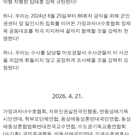
악행 자행한 임태훈 강력 규탄한다
!
하나
. 
우리는
2024
년 
6
월 
25
일부터
86
회차 공익을 위해
군인
권센터 앞 일인시위 집회를 이어온
가정과자녀수호협회
정제
욱 공동대표를 적극 지지하며 끝까지 함께할 것을 강력히
천
명한다
!
하나
. 
우리는 수사를 담당할 마포경찰서 수사관들이 이 사건
을 외압에 휘둘리지 않고 공정하게 조사해줄 것을 강력히 요
청한다
!
2026. 4. 21.
가정과자녀수호협회
, 
자유인권실천국민행동
, 
반동성애기독
시민연대
, 
학부모단체연합
, 
동성애동성혼반대국민연합
, 
동성
애동성혼합법화반대전국교수연합
, 
수도권기독교총연합회
(
수기총
),
국민주권행동
, 
반동성애국민연대
, 
인권수호변호사