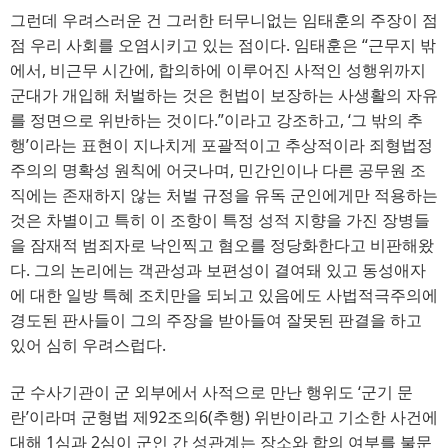
그런데 우려스러운 건 그러한 터무니없는 임태훈의 주장이 점
점 우리 사회를 오염시키고 있는 점이다
. 
임태훈은
“
근무지 밖
에서
, 
비근무 시간에
, 
합의하에 이루어진 사적인 성행위까지
군대가 개입해 처벌하는 것은 헌법이 보장하는 사생활의 자유
를 정면으로 위반하는 것이다
.”
이라고 강조하고
, ‘
그 밖의 추
행
’
이라는 표현이 지나치게 포괄적이고 추상적이라 죄형법정
주의의 명확성 원칙에 어긋나며
, 
민간인이나 다른 공무원 조
직에는 존재하지 않는 처벌 규정을 유독 군인에게만 적용하는
것은 차별이고 특히 이 조항이 특정 성적 지향을 가진 장병들
을 잠재적 범죄자로 낙인찍고 혐오를 정당화한다고 비판해왔
다
. 
그의 논리에는 객관성과 보편성이 결여돼 있고 동성애자
에 대한 일방 특혜 조치만을 되뇌고 있음에도 사법적극주의에
경도된 판사들이 그의 주장을 받아들여 잘못된 판결을 하고
있어 심히 우려스럽다
.
군 수사기관이 군 외부에서 사적으로 만난 행위도
‘
군기 문
란
’
이라며 군형법 제
92
조의
6(
추행
) 
위반이라고 기소한 사건에
대해
1
심과
2
심이 군인 간 성관계는 장소와 합의 여부를 불문