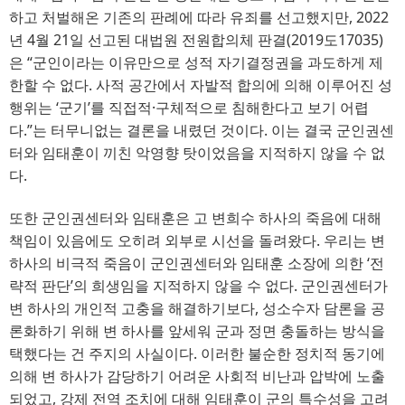
하고 처벌해온 기존의 판례에 따라 유죄를 선고했지만
, 2022
년 
4
월 
21
일 선고된 대법원 전원합의체 판결
(2019
도
17035)
은 
“
군인이라는 이유만으로 성적 자기결정권을 과도하게 제
한할 수 없다
. 
사적 공간에서 자발적 합의에 의해 이루어진 성
행위는
‘
군기
’
를 직접적
·
구체적으로 침해한다고 보기 어렵
다
.”
는 터무니없는 결론을 내렸던 것이다
. 
이는 결국 군인권센
터와 임태훈이 끼친 악영향 탓이었음을 지적하지 않을 수 없
다
.
또한 군인권센터와 임태훈은 고 변희수 하사의 죽음에 대해
책임이 있음에도 오히려 외부로 시선을 돌려왔다
. 
우리는 변
하사의 비극적 죽음이 군인권센터와 임태훈 소장에 의한
‘
전
략적 판단
’
의 희생임을 지적하지 않을 수 없다
. 
군인권센터가
변 하사의 개인적 고충을 해결하기보다
, 
성소수자 담론을 공
론화하기 위해 변 하사를 앞세워 군과 정면 충돌하는 방식을
택했다는 건 주지의 사실이다
. 
이러한 불순한 정치적 동기에
의해 변 하사가 감당하기 어려운 사회적 비난과 압박에 노출
되었고
, 
강제 전역 조치에 대해 임태훈이 군의 특수성을 고려