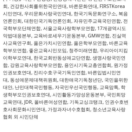
회
, 
건강한사회를위한국민연대
, 
바른문화연대
, FIRSTKorea
시민연대
, 
우리문화사랑국민연대
, 
한국기독문화연구소
, 
복음
언론인회
, 
대한민국기독언론인회
, 
자유민주교육국민연합
, 
전
국학부모단체연합
, 
서울교육사랑학부모연합
, 17
개광역시도
악법대응본부
, 
교육바로세우기운동본부
, GMW
연합
, 
진실역
사교육연구회
, 
옳은가치시민연합
, 
옳은학부모연합
, 
바른교육
학부모연합
, 
좋은교육시민모임
, 
청주미래연합
, 
우리아이지킴
이학부모연대
, 
한국교회반동성애교단연합
, 
생명사랑국민연
합
, 
강원교육사랑학부모연합
, 
용인시기독교총연합회
, 
원가정
인권보호연대
, 
진리수호구국기독인연합
, 
바른입법시민연
대
, 
동성애문제대책위원회
, 
대한애국기독청년단
, 
국민을위한
대안
, 
난민대책국민행동
, 
자국민우선국민행동
, 
교육맘톡
, 
학
생학부모인권보호연대
, 
시민활동가양성운동본부
, 
국민희망
교육연대
, JDR,
올바른여성연합
, 
기독교싱크탱크
, 
인권수호변
호사회문화시민연대
, 
가정과자녀수호협회
, 
청소년교육사랑
협회 외 시민단체