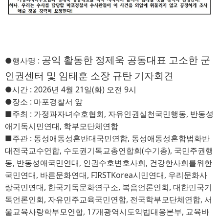
공익 활동한 정제욱 공동대표 고소한 군
●
행사명
: 
인권센터 및 임태훈 소장 규탄 기자회견
●
시간
: 2026
년 
4
월 
21
일
(
화
) 
오전
9
시
●
장소
: 
마포경찰서 앞
■
주최
: 
가정과자녀수호협회
, 
자유인권실천국민행동
, 
반동성
애기독시민연대
, 
학부모단체연합
■
주관
: 
동성애동성혼반대국민연합
, 
동성애동성혼합법화반
대전국교수연합
, 
수도권기독교총연합회
(
수기총
),
국민주권행
동
, 
반동성애국민연대
, 
인권수호변호사회
, 
건강한사회를위한
국민연대
, 
바른문화연대
, FIRSTKorea
시민연대
, 
우리문화사
랑국민연대
, 
한국기독문화연구소
, 
복음언론인회
, 
대한민국기
독언론인회
, 
자유민주교육국민연합
, 
전국학부모단체연합
, 
서
울교육사랑학부모연합
, 17
개광역시도악법대응본부
, 
교육바