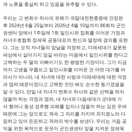
개 노릇을 충실히 하고 있음을 유추할 수 있다
.
우리는 고 변희수 하사의 유해가 국립대전현충원에 안장된
후 
2024
년 
6
월 
25
일부터
2026
년 
4
월 
10
일까지
86
회차
군인
권센터 앞에서
1
주일에
1
회 
일인시위 집회를 이어온
가정과
자녀수호협회
정제욱 공동대표의 헌신과 열정에 경의를 표한
다
. 
그는 오직 자녀들의 앞날을 걱정하고
, 
미래세대가 잘못된
세상에서 살아가지 않길 바라는 마음에서 일인시위를 한다고
고백하는 두 딸의 아빠이기도 한 평범한 가장이다
. 
그가 지금
까지 고생을 무릅쓰고 일인시위를 이어온 건 어떤 대가를 바
라서가 아니라
, 
내 자녀에 대한 사랑과 미래세대에 대한 걱정
과 염려 때문이었다고 고백한 것만 봐도 순수한 동기였음을
알 수 있다
. 
만일 내 자녀가 변희수 하사와 같은 선택을 하지
않을까 하는 걱정과 염려
, 
내 자녀와 다음세대가 군대에 가
서 
행여나 동성 성추행 피해를 입지나 않을까 하는 깊은 우려
때문에 그는 앞으로도 계속 그 자리를 지키며 외치겠노라 다
짐하고 있어 든든하고 격려의 박수를 보낸다
. 
우리는 거듭 공
익을 위한 목적으로 꿋꿋이 군인권센터 앞을 지켜온 정제욱