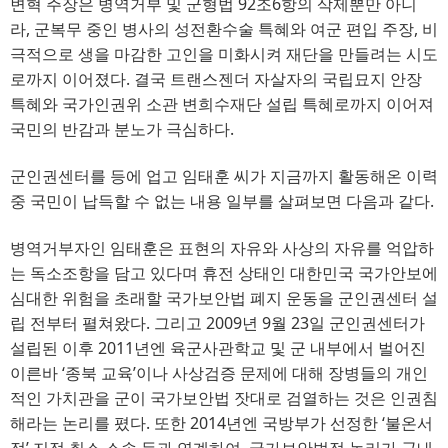
변혁 주장은 병역거부 및 군형법
92
조
6
항의 삭제뿐만 아니
라
, 
군복무 중인 병사의 성전환수술 특혜와 여군 편입 주장
, 
비
극적으로 생을 마감한 고인을 미화시켜 재단을 만들려는 시도
로까지 이어졌다
. 
결국 트랜스젠더 자살자의 국립묘지 안장
특혜와 국가인권위 소관 변희수재단 설립 특혜로까지 이어져
국민의 반감과 분노가 극심하다
.
군인권센터를 등에 업고 임태훈 씨가 지금까지 활동해온 이력
중 국민이 납득할 수 없는 내용 일부를 살펴보면 다음과 같다
.
병역거부자인 임태훈은 표현의 자유와 사상의 자유를 억압하
는 독소조항을 담고 있다며 휴전 상태인 대한민국 국가안보에
심대한 위험을 초래할 국가보안법 폐지 운동을 군인권센터 설
립 전부터 펼쳐왔다
. 
그리고
2009
년 
9
월 
23
일 군인권센터가
설립된 이후
2011
년엔 육군사관학교 및 군 내부에서 벌어진
이른바
‘
종북 교육
’
이나 사상검증 문제에 대해 장병들의 개인
적인 가치관을 군이 국가보안법 잣대로 검열하는 것은 인권침
해라는 논리를 폈다
. 
또한
2014
년엔 국방부가 선정한
‘
불온서
적
’ 
지정 취소 소송 등과 연계하여
, 
국가보안법적 논리가 군내