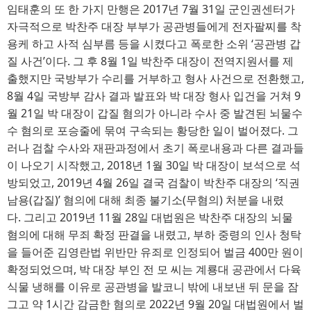
임태훈의 또 한 가지 만행은
2017
년 
7
월 
31
일 군인권센터가
자극적으로 박찬주 대장 부부가 공관병들에게 전자팔찌를 착
용케 하고 사적 심부름 등을 시켰다고 폭로한 소위
‘
공관병 갑
질 사건
’
이다
. 
그 후
8
월 
1
일 박찬주 대장이 전역지원서를 제
출했지만 국방부가 수리를 거부하고 형사 사건으로 전환했고
, 
8
월 
4
일 국방부 감사 결과 발표와 박 대장 형사 입건을 거쳐
9
월 
21
일 박 대장이 갑질 혐의가 아니라 수사 중 발견된 뇌물수
수 혐의로 포승줄에 묶여 구속되는 황당한 일이 벌어졌다
. 
그
러나 검찰 수사와 재판과정에서 초기 폭로내용과 다른 결과들
이 나오기 시작했고
, 2018
년 
1
월 
30
일 박 대장이 보석으로 석
방되었고
, 2019
년 
4
월 
26
일 결국 검찰이 박찬주 대장의
‘
직권
남용
(
갑질
)’
혐의에 대해 최종 불기소
(
무혐의
) 
처분을 내렸
다
. 
그리고
2019
년 
11
월 
28
일 대법원은 박찬주 대장의 뇌물
혐의에 대해 무죄 확정 판결을 내렸고
, 
부하 중령의 인사 청탁
을 들어준 김영란법 위반만 유죄로 인정되어 벌금
400
만 원이
확정되었으며
, 
박 대장 부인 전 모 씨는 계룡대 공관에서 다육
식물 냉해를 이유로 공관병을 발코니 밖에 내보낸 뒤 문을 잠
그고 약
1
시간 감금한 혐의로
2022
년 
9
월 
20
일 대법원에서 벌