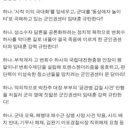
하나
. 
‘
사적 이익 극대화
’
를 앞세우고
, 
군대를
‘
동성애자 놀이
터
’
로 곡해하고 있는 군인권센터 임태훈 규탄한다
!!
하나
. 
성소수자 담론을 공론화하려는 정치적 목적으로 변희수
하사를 막다른 길로 내몰아 결국 죽음에 이르게 한 군인권센
터와 임태훈 강력 규탄한다
!
하나
. 
부적격자 고 변희수 하사의 국립대전현충원 안장이 웬
말이냐
! 
변희수재단을 설립해 트랜스젠더리즘을 옹호하고
, 
판
단력이 미성숙한 청소년들을 망치려는 군인권센터 문 닫아라
!
하나
. 
악의적으로 박찬주 대장 부부의
‘
공관병 갑질 사건
’ 
만행
을 저질러 군의 명예 짓밟은 군인권센터 임태훈 강력 규탄한
다
!
하나
. 
군대 모욕
, 
해병대 채수근 상병 사망 사건 악용
, 
사드 배
치 반대
, 
기무사 해체
, 
김완기 마포경찰서장 직위해제 요청 등