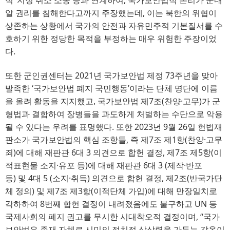
알 권리를 침해한다고까지 주장했는데
, 
이는 북한의 위협이
상존하는 상황에서 국가의 안전과 자유민주적 기본질서를 수
호하기 위한 정당한 목적을 부정하는 매우 위험한 주장이었
다
.
또한 군인권센터는
2021
년 국가보안법 제정
73
주년을 맞아
발족한
‘
국가보안법 폐지 국민행동
’
이라는 단체 명단에 이름
을 올려 활동을 지지했고
, 
국가보안법 제
7
조
(
찬양
·
고무
)
가 군
형법과 결합하여 장병들을 과도하게 처벌하는 수단으로 악용
될 수 있다는 우려를 표명했다
. 
또한
2023
년 
9
월 
26
일 헌법재
판소가 국가보안법의 핵심 조항들
, 
즉 제
7
조 제
1
항
(
찬양
·
고무
죄
)
에 대해 재판관
6
대 
3 
의견으로 합헌 결정
, 
제
7
조 제
5
항
(
이
적표현물 소지
·
유포 등
)
에 대해 재판관
6
대 
3 (
제작
·
반포
등
) 
및 
4
대 
5 (
소지
·
취득
) 
의견으로 합헌 결정
, 
제
2
조
(
반국가단
체 정의
) 
및 제
7
조 제
3
항
(
이적단체 가입
)
에 대해 만장일치로
각하하여
8
번째 합헌 결정이 내려졌음에도 불구하고
UN
등 
국제사회의 폐지 권고를 무시한 시대착오적 결정이며
, “
국가
보안법은 존재 자체로 시민의 정치적 상상력을 가두는 감옥이