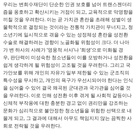
우리는 변희수재단이 단순한 인권 보호를 넘어 트랜스젠더리
즘을 옹호하고 확산시키는 거점이 되고
, 
교육적으로 악영향을
끼칠 것을 우려한다
. 
이는 곧 가치관 혼란을 초래해 성별이 생
물학적으로 결정되는 것이라는 전통적 가치관이 무너지고
, 
청
소년기에 일시적으로 겪을 수 있는 성정체성 혼란을 성전환
수술로 해결하려는 경향이 노골화될 위험성이 크다
. 
더 나아
가 변 하사의 사례가
‘
영웅적 서사
’
나 
‘
희생
’
으로 미화될 경
우
, 
판단력이 미성숙한 청소년들이 이를 모방하거나 성전환을
쉽게 생각하게 될 위험성이 고조될 것을 우려한다
. 
그리고 국
가안보를 위해 개인의 자유가 일부 제한될 수 있는 군조직의
특수성을 무시하고
, 
개인의 욕구가 우선시되어야 한다는 인식
을 심어줄 수 있어 결국 왜곡된 군대관과 국가관을 심어줄 것
을 우려한다
. 
이로 인해 성전환 이후 겪게 될 사회적 갈등이나
신체적 부작용에 대한 충분한 경고 없이 권리만을 강조하는
문화가 심리적으로 불안정한 청소년들을 위험한 선택으로 내
몰게 되고
, 
그 결과에 대해서 아무도 책임지지 않는 끔찍한 사
회로 전락될 것을 우려한다
.