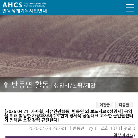
✟ 반동연 활동
| 성명서/논평/제안
이전글
다음글
[2026.04.21. 가자협, 자유인권행동, 반동연 외 보도자료&성명서] 공익
을 위해 활동한 가정과자녀수호협회 정제욱 공동대표 고소한 군인권센터
와 임태훈 소장 강력 규탄한다!
2026-04-23 23:39:11
| 
반동연
| 
0
| 
조회 1070
| 
덧글 0
첨부파일(2)