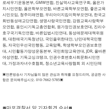
로세우기운동본부
, GMW
연합
, 
진실역사교육연구회
, 
옳은가
치시민연합
, 
옳은학부모연합
, 
바른교육학부모연합
, 
좋은교육
시민모임
, 
청주미래연합
, 
우리아이지킴이학부모연대
, 
한국교
회반동성애교단연합
, 
생명사랑국민연합
, 
강원교육사랑학부
모연합
, 
용인시기독교총연합회
, 
원가정인권보호연대
, 
진리수
호구국기독인연합
, 
바른입법시민연대
, 
동성애문제대책위원
회
, 
대한애국기독청년단
, 
국민을위한대안
, 
난민대책국민행
동
, 
자국민우선국민행동
, 
교육맘톡
, 
학생학부모인권보호연
대
, 
시민활동가양성운동본부
, 
국민희망교육연대
, JDR,
올바른
여성연합
, 
기독교싱크탱크
, 
인권수호변호사회문화시민연
대
, 
가정과자녀수호협회
, 
청소년교육사랑협회 외 시민단체
▣
언론방송사 기자님들의 많은 관심과 취재를 요청드리며
, 
궁금한 사
항은 문의해주십시오
. 010-7662-5785
▣
마포경찰서 앞 기자회견 순서
🔲
🔲