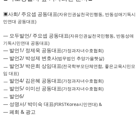
▣
사회
/ 
주요셉 공동대표
(자유인권실천국민행동, 반동성애기독시
민연대 공동대표)
― 
모두발언
/ 
주요셉 공동대표
(자유인권실천국민행동, 반동성애
기독시민연대 공동대표)
― 
발언
1/
정제욱 공동대표
(가정과자녀수호협회)
― 
발언
2/
박성제 변호사
(법무법인 추양가을햇살)
ㅡ 발언
3/
박은희 상임대표
(전국학부모단체연합, 좋은교육시민모
임 대표)
ㅡ 발언
4/
김은혜 공동대표
(가정과자녀수호협회)
ㅡ 발언
5/
이미선 공동대표
(가정과자녀수호협회)
ㅡ 발언
6/
― 
성명서
/ 
박미숙 대표
(FIRSTKorea시민연대) &
― 
폐회
& 
광고