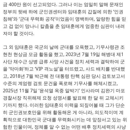
금 
400
만 원이 선고되었다
. 
그러나 이는 엄밀히 말해 문재인
정부의 뒷배 하에 군인권센터와 임태훈의 갑질에 의한
‘
인권
침해
’
와 
‘
군대 무력화 공작
’
이었음이 명백하며
, 
알량한 힘을 믿
고 겁 없이 망나니 칼춤을 춘 임태훈에게 엄중한 심판이 내려
져야 할 것이다
.
그 외 임태훈은 국군의 날에 군대를 모욕했고
, 
기무사령관 조
현천 현상금 모금 활동을 했고
, 2023
년 
7
월 
19
일 해병대 제
1
사단 채수근 상병 급류 사망 사건을 정치 세력과 결탁하여 군
을 
‘
악마화
’
하고
‘VIP
격노설
’
을 터뜨렸고
, 
사드 배치를 반대했
고
, 2018
년 
7
월 박근혜 전 대통령 탄핵 심판 당시 검토보고서
수준의 계엄령 검토 문건을 폭로해 기무사를 해체시켰고
, 
2025
년 
11
월 
7
일 
‘
윤석열 옥중 알박기
’ 
인사라며 김완기 마포
경찰서장 직위해제 요청 성명서를 발표해 한 달 뒤 교체시키
기까지 했다
. 
이러한 임태훈의 이력을 되짚어볼 때 그가 단순
히 군인권보호만을 위해 활동해온 게 아니라
, 
의도적이며 계
획적으로 대한민국 군대를 무력화시키는 데 앞장서고 있는 위
험한 인물이며
, 
정체를 알 수 없는 어떤 배후 정치세력의 사냥