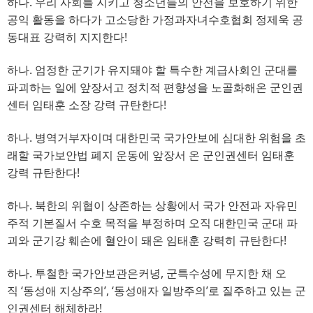
하나
. 
우리 사회를 지키고 청소년들의 안전을 보호하기 위한
공익 활동을 하다가 고소당한
가정과자녀수호협회 정제욱 공
동대표 강력히 지지한다
!
하나
. 
엄정한 군기가 유지돼야 할 특수한 계급사회인 군대를
파괴하는 일에 앞장서고 정치적 편향성을 노골화해온 군인권
센터 임태훈 소장 강력 규탄한다
!
하나
. 
병역거부자이며 대한민국 국가안보에 심대한 위험을 초
래할 국가보안법 폐지 운동에 앞장서 온 군인권센터 임태훈
강력 규탄한다
!
하나
. 
북한의 위협이 상존하는 상황에서 국가 안전과 자유민
주적 기본질서 수호 목적을 부정하며
오직 대한민국 군대 파
괴와 군기강 훼손에 혈안이 돼온 임태훈 강력히 규탄한다
!
하나
. 
투철한 국가안보관은커녕
, 
군특수성에 무지한 채 오
직 
‘
동성애 지상주의
’, ‘
동성애자 일방주의
’
로 질주하고 있는 군
인권센터 해체하라
!