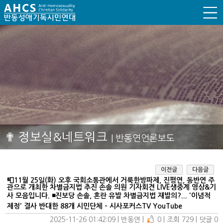
✟ 정보실&네트워크
| 반동연언론보도
이전글
다음글
📮11월 25일(화) 오후 국회소통관에서 거룩한방파제, 진평연, 동반연 주
관으로 개최한 차별금지법 추진 손솔 의원 기자회견 LIVE생중계 영상&기
사 모음입니다. ◾️진보당 손솔, 혼란 유발 차별금지법 재발의?... '이념적
제정' 결사 반대한 88개 시민단체 - 시사포커스TV YouTube
2025-11-26 01:42:09
| 
반동연
| 
0
| 
조회 729
| 
덧글 0