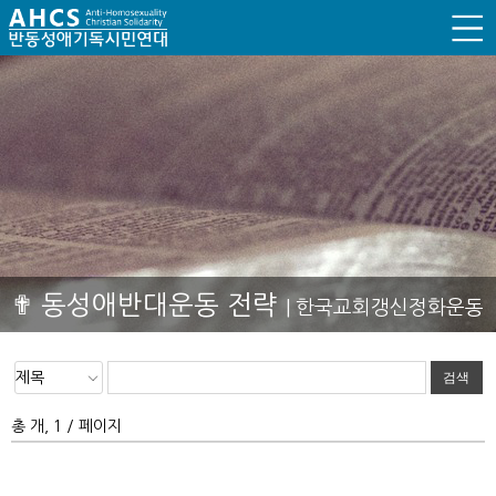
✟ 동성애반대운동 전략
| 한국교회갱신정화운동
총 개, 1 / 페이지