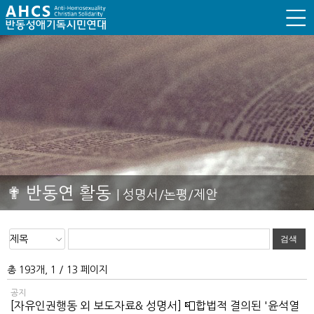
✟ 반동연 활동
| 성명서/논평/제안
총 193개, 1 / 13 페이지
공지
[자유인권행동 외 보도자료& 성명서] 📮합법적 결의된 '윤석열