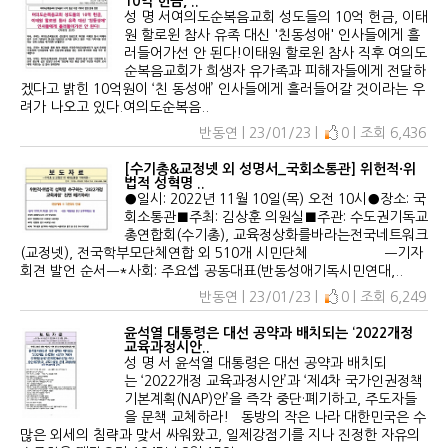
10억 헌금, ..
성 명 서여의도순복음교회 성도들의 10억 헌금, 이태
원 할로윈 참사 유족 대신 '친동성애' 인사들에게 흘
러들어가선 안 된다!이태원 할로윈 참사 직후 여의도
순복음교회가 희생자 유가족과 피해자들에게 전달하
겠다고 밝힌 10억원이 ‘친 동성애’ 인사들에게 흘러들어갈 것이라는 우
려가 나오고 있다.여의도순복음..
반동연 | 23/01/23 |
0 | 조회 6,436
[수기총&교정넷 외 성명서_국회소통관] 위헌적·위
법적 성혁명 ..
●일시: 2022년 11월 10일(목) 오전 10시●장소: 국
회소통관■주최: 김상훈 의원실■주관: 수도권기독교
총연합회(수기총), 교육정상화를바라는전국네트워크
(교정넷), 전국학부모단체연합 외 510개 시민단체 ㅡ기자
회견 발언 순서ㅡ*사회: 주요셉 공동대표(반동성애기독시민연대,..
반동연 | 23/01/23 |
0 | 조회 6,249
윤석열 대통령은 대선 공약과 배치되는 ‘2022개정
교육과정시안..
성 명 서 윤석열 대통령은 대선 공약과 배치되
는 ‘2022개정 교육과정시안’과 ‘제4차 국가인권정책
기본계획(NAP)안’을 즉각 중단·폐기하고, 주도자들
을 문책 교체하라! 동방의 작은 나라 대한민국은 수
많은 외세의 침략과 맞서 싸워왔고, 일제강점기를 지나 진정한 자유의