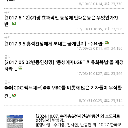
18/10/08 01:14, 조회 23,370
공지
[2017.6.12]《가장 효과적인 동성애 반대운동은 무엇인가?》
반..
17/10/11 16:35, 조회 23,586
공지
[2017.9.5.홍석천님에게 보내는 공개편지] -주요셉-
17/09/05 01:11, 조회 34,196
공지
[2017.05.02반동연성명] '동성애자LGBT 치유회복법'을 제정
하라!..
17/08/10 01:27, 조회 23,566
공지
⛔⛔[CDC 팩트체크]⛔⛔ MBC를 비롯해 많은 기자들이 무식한
건..
18/01/31 00:23, 조회 23,314
[2024.10.07. 수기총&전시연&반동연 외 보도자료
&성명서] 반성경..
▣행사명 : 수기총, 전시연, 반동연 외 '10.27 한국교