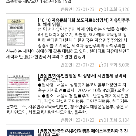
소중함을 깨달으며 1945년 8월 15일 ..
반동연 | 23/01/23 |
0 | 조회 6,126
[10.10.자유문화대회 보도자료&성명서] 자유민주주
의 체제 위협..
성 명 서자유민주주의 체제 위협하는 악법들 철폐하
라! 젠더이데올로기, 좌편향, 역사왜곡 교육정책 강
력히 반대한다!현재 대한민국은 자유민주주의와 시
장경제를 지지하는 세력과 공산주의와 사회주의를
신봉하는 세력이 첨예하게 갈등·대립하고 있다. 한마디로 자유대한민국
세력과 반(反)대한민국 세력의 치열한 전쟁이..
반동연 | 23/01/23 |
0 | 조회 6,008
[반동연/자유인권행동 외 성명서] 시민혈세 낭비하
며 헌법·모법..
●행사명 : 서울시 성평등기본조례일부개정안 폐지
촉구 기자회견●일시 : 2022년 10월 4일(화) 오후 2
시●장소 : 서울시청 앞■주최 : 반동성애기독시민연
대, 자유인권실천국민행동, 국민주권행동, 한국기독
문화연구소, 자유민주교육국민연합, 청소년중독예방운동본부, 좋은교
육시민모임, 서울교육사랑학부모연합, 옳은학..
반동연 | 23/01/23 |
0 | 조회 6,104
[반동연/반국연/자유인권행동 페이스북코리아 김진
아 대표 규탄 ..