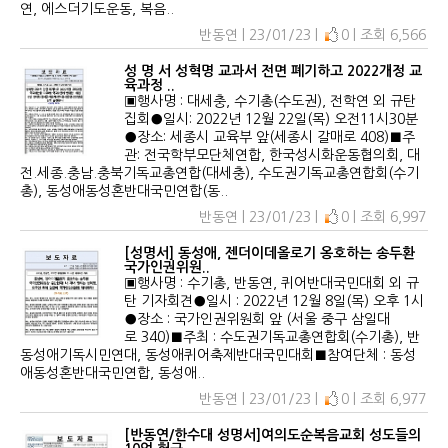
연, 에스더기도운동, 복음..
반동연 | 23/01/23 |
0 | 조회 6,566
성 명 서 성혁명 교과서 전면 폐기하고 2022개정 교
육과정 ..
▣행사명 : 대세충, 수기총(수도권), 전학연 외 규탄
집회●일시: 2022년 12월 22일(목) 오전11시30분
●장소: 세종시 교육부 앞(세종시 갈매로 408)■주
관: 전국학부모단체연합, 한국성시화운동협의회, 대
전.세종.충남.충북기독교총연합(대세충), 수도권기독교총연합회(수기
총), 동성애동성혼반대국민연합(동..
반동연 | 23/01/23 |
0 | 조회 6,997
[성명서] 동성애, 젠더이데올로기 옹호하는 송두환
국가인권위원..
▣행사명 : 수기총, 반동연, 퀴어반대국민대회 외 규
탄 기자회견●일시 : 2022년 12월 8일(목) 오후 1시
●장소 : 국가인권위원회 앞 (서울 중구 삼일대
로 340)■주최 : 수도권기독교총연합회(수기총), 반
동성애기독시민연대, 동성애퀴어축제반대국민대회■참여단체 : 동성
애동성혼반대국민연합, 동성애..
반동연 | 23/01/23 |
0 | 조회 6,977
[반동연/한수대 성명서]여의도순복음교회 성도들의