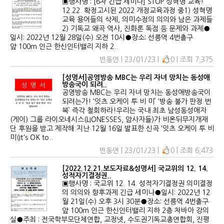
▣행사명 : [6차 긴급 세미나] STOP 성혁명 교육!
12.22. 확정고시된 2022 개정교육과정 중1) 성혁명
교육 용어들의 삭제, 의미수정의 의의와 남은 과제들
2) 기독교 왜곡 역사, 진화론 독점 등 문제와 과제●
일시: 2022년 12월 28일(수) 오전 10시●장소: 선릉역 4번출구
앞 100m 인근 한신인터밸리 지하 2..
반동연 | 23/01/23 |
0 | 조회 7,375
[성명서]공영방송 MBC는 우리 자녀 망치는 동성애
방송국이 되려..
공영방송 MBC는 우리 자녀 망치는 동성애방송국이
되려는가! ‘잇츠 오케이 투 비 미’ ‘방송 불가 판정 번
복’ 즉각 철회하라!우리는 국내 최초 남성동성애자
(게이) 그룹 라이오네시스(LIONESSES, 암사자들)가 비온뒤무지개재
단 후원을 받고 제작해 지난 12월 16일 발표한 신곡 ‘잇츠 오케이 투 비
미(It's OK to..
반동연 | 23/01/23 |
0 | 조회 6,473
[2022.12.21.보도자료&성명서] 국교위의 12. 14.
성적자기결정권..
▣행사명 : 국교위 12. 14. 성적자기결정권 의미결정
의 의의와 향후과제 긴급 세미나●일시: 2022년 12
월 21일(수) 오후 3시 30분●장소: 선릉역 4번출구
앞 100m 인근 한신인터밸리 지하 2층 차바아 강의
실●주최 : 전국학부모단체연합, 교정넷, 수도권기독교총연합회, 진평