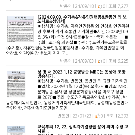
반동연 | 24/09/18 |
0 | 조회 7,277
[2024.09.03. 수기총&자유인권행동&반동연 외 보
도자료&성명서]
▣행사명 : 수기총, 자유인권행동 외 안창호 인권위원
장 후보자 지지 소통관 기자회견●시간 : 2024년 09
월 3일(화) 오전 9시40분●장소 : 국회 소통관 ■
주최 : 조배숙 의원실■주관 : 수도권기독교총연합회
(수기총), 자유인권실천국민행동▣행사명 : 수기총, 자유인권행동 외
안창호 인권위원장 후보자 지지 국..
반동연 | 24/09/03 |
0 | 조회 6,225
성 명 서 2023.1.12 공영방송 MBC는 동성애 조장
방송사가 ..
▣행사명 : 수기총, 반동연, 동반연 외 규탄 기자회견
●일시: 2023년 1월 12일(목) 오후2시●장소: MBC
문화방송 본사 앞 상암문화광장(서울 마포구 성암
로 267))■주최: 수도권기독교총연합회(수기총), 반
동성애기독시민연대, 동성애퀴어축제반대국민대회, 동성애동성혼반대
국민연합, 건강한경기도만들기도민..
반동연 | 23/01/23 |
0 | 조회 12,393
교육부의 12. 22. 성적자기결정권 용어 의미 수정 고
시를 ..