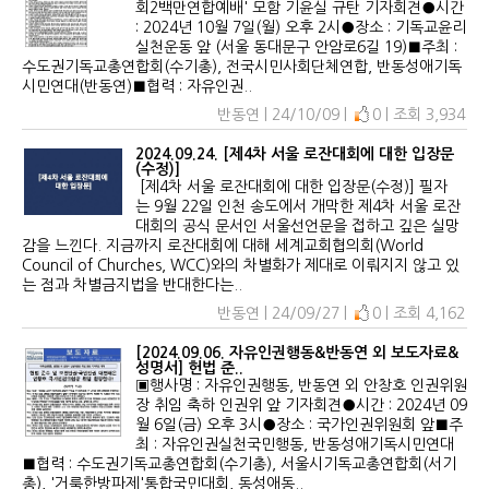
회2백만연합예배' 모함 기윤실 규탄 기자회견●시간
: 2024년 10월 7일(월) 오후 2시●장소 : 기독교윤리
실천운동 앞 (서울 동대문구 안암로6길 19)■주최 :
수도권기독교총연합회(수기총), 전국시민사회단체연합, 반동성애기독
시민연대(반동연)■협력 : 자유인권..
반동연 | 24/10/09 |
0 | 조회 3,934
2024.09.24. [제4차 서울 로잔대회에 대한 입장문
(수정)]
[제4차 서울 로잔대회에 대한 입장문(수정)] 필자
는 9월 22일 인천 송도에서 개막한 제4차 서울 로잔
대회의 공식 문서인 서울선언문을 접하고 깊은 실망
감을 느낀다. 지금까지 로잔대회에 대해 세계교회협의회(World
Council of Churches, WCC)와의 차별화가 제대로 이뤄지지 않고 있
는 점과 차별금지법을 반대한다는..
반동연 | 24/09/27 |
0 | 조회 4,162
[2024.09.06. 자유인권행동&반동연 외 보도자료&
성명서] 헌법 준..
▣행사명 : 자유인권행동, 반동연 외 안창호 인권위원
장 취임 축하 인권위 앞 기자회견●시간 : 2024년 09
월 6일(금) 오후 3시●장소 : 국가인권위원회 앞■주
최 : 자유인권실천국민행동, 반동성애기독시민연대
■협력 : 수도권기독교총연합회(수기총), 서울시기독교총연합회(서기
총), '거룩한방파제'통합국민대회, 동성애동..