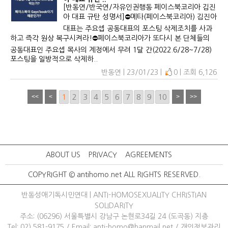
[반동연/반국연/자유인권행동 페이스북코리아 김진
아 대표 규탄 성명서]⛔️메타(페이스북코리아) 김진아
대표는 주요셉 공동대표의 포스팅 삭제조치를 사과
하고 즉각 원상 복구시켜라!⛔️페이스북코리아가 또다시 본 단체들의
공동대표인 주요셉 목사의 계정에서 무려 1달 간(2022.6/28~7/28)
포스팅을 일방적으로 삭제하..
반동연 | 23/01/23 |
0 | 조회 6,126
1
2
3
4
5
6
7
8
9
10
ABOUT US
PRIVACY
AGREEMENTS
COPYRIGHT © antihomo.net ALL RIGHTS RESERVED.
반동성애기독시민연대 | ANTI-HOMOSEXUALITY CHRISTIAN
SOLIDARITY
주소: (06296) 서울특별시 강남구 논현로34길 24 (도곡동) 지층
Tel: 02) 581-9175
/ 
Email: anti-homo@hanmail.net
/ 
개인정보관리