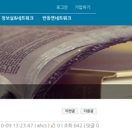
로그인
가입하기
정보실&네트워크
반동연네트워크
반동연언론보도
반동연자료실
국내협력기관
법/동성결혼
해외협력기관
92조6/학생인권조례
Q&A
학이단
자유게시판
동성애온라인/일대일상담
/기독교박해
이전글
다음글
0-09 13:23:47
| 
ahcs
| 
0
| 
조회 642
| 
덧글 0