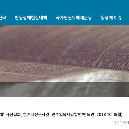
전략
반동성애현실대책
국가인권위해체운동
동성애 이슈
반동성애운동철학
인권위/젠더/가짜인권
선천성/전환치료
반동성애운동조직화
인권위와 차별금지법
AIDS/성병
운동
반동성애운동여론화
인권위 언론보도 악행들
젠더/성소수자
반동성애운동후원조직화
인권위 해체운동
포괄적차별금지
반동성애운동네트워크
헌법개정/군형법
결혼가정출산장려운동
퀴어축체/퀴어신
건강사회회복운동
양성평등/성평등
언론방송모니터링
표현의자유침해
항의의사표현
대리모출산/입양
반대자처벌/기타
" 규탄집회_한겨레신문사앞. 진수일목사님발언/반동연. 2018.10. 8(월)
2018-1