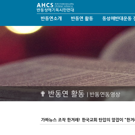
반동연소개
반동연 활동
동성애반대운동 
반동연비전
성명서/논평/제안
반동성애운동
인사말
시론/호소문/요청서
탈동성애운동
연혁
반동연SNS
한국교회갱신정화
섬기는 분들
반동연칼럼
결혼가정회복운동
반동연지회
반동연앨범
오시는길
반동연동영상
후원안내
헤세드결혼문화선교회
✟ 반동연 활동
| 반동연동영상
가짜뉴스 조작 한겨레! 한국교회 탄압의 앞잡이 "한겨레