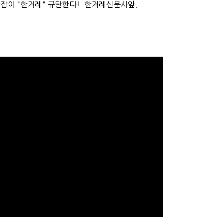
잡이 "한겨레" 규탄한다!_한겨레신문사앞.