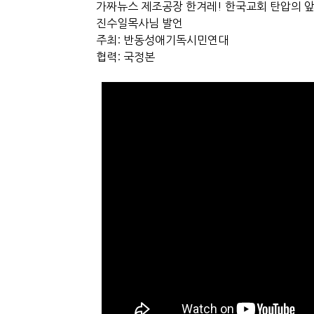
가짜뉴스 제조공장 한겨레! 한국교회 탄압의 앞
진수일목사님 발언
주최: 반동성애기독시민연대
협력: 국정본