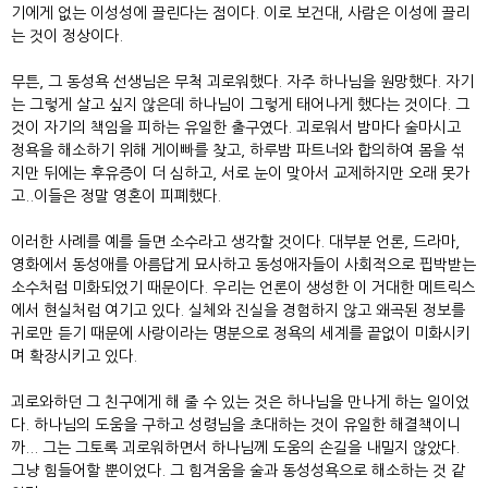
기에게 없는 이성성에 끌린다는 점이다. 이로 보건대, 사람은 이성에 끌리
는 것이 정상이다.
무튼, 그 동성욕 선생님은 무척 괴로워했다. 자주 하나님을 원망했다. 자기
는 그렇게 살고 싶지 않은데 하나님이 그렇게 태어나게 했다는 것이다. 그
것이 자기의 책임을 피하는 유일한 출구였다. 괴로워서 밤마다 술마시고
정욕을 해소하기 위해 게이빠를 찾고, 하루밤 파트너와 합의하여 몸을 섞
지만 뒤에는 후유증이 더 심하고, 서로 눈이 맞아서 교제하지만 오래 못가
고..이들은 정말 영혼이 피폐했다.
이러한 사례를 예를 들면 소수라고 생각할 것이다. 대부분 언론, 드라마,
영화에서 동성애를 아름답게 묘사하고 동성애자들이 사회적으로 핍박받는
소수처럼 미화되었기 때문이다. 우리는 언론이 생성한 이 거대한 메트릭스
에서 현실처럼 여기고 있다. 실체와 진실을 경험하지 않고 왜곡된 정보를
귀로만 듣기 때문에 사랑이라는 명분으로 정욕의 세계를 끝없이 미화시키
며 확장시키고 있다.
괴로와하던 그 친구에게 해 줄 수 있는 것은 하나님을 만나게 하는 일이었
다. 하나님의 도움을 구하고 성령님을 초대하는 것이 유일한 해결책이니
까... 그는 그토록 괴로워하면서 하나님께 도움의 손길을 내밀지 않았다.
그냥 힘들어할 뿐이었다. 그 힘겨움을 술과 동성성욕으로 해소하는 것 같