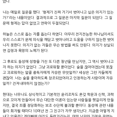
았다.
나는 메일로 질문을 했다. '형제가 진짜 거기서 벗어나고 싶은 의지가 있는
가?'라는 내용이었다. 결과적으로 그 질문은 마지막 질문이 되었다. 그 질
문에 형제는 답이 없었고 연락이 두절되었다.
하늘은 스스로 돕는 자를 돕는다 하였다. 아무리 전지전능한 하나님이셔도
우리 스스로가 문제 의식을 깨닫고 벗어나려고 도움을 구하지 않는한 벗어
나지 못한다. 의지가 없는 자들은 무슨 방법을 써도 안된다. 의지가 상실되
면 감정과 욕망의 노예가 된다.
그 후로도 동성애 성향을 가진 또 다른 청년을 만났지만, 그 역시 벗어나고
자 하는 의지가 없었다. 그냥 괴로워할 뿐이었다. 술을 끊어야겠는데 못끊
고 괴로워하는 알콜 중독자에게 자유란 무엇일까? 세상은 그런 자들에게
괜찮아..너는 술을 좋아하도록 창조되었어라고 인정하는게 사랑이며 자유
일까? 건져내야하지 않겠는가?
현대는 너무나도 상식적이고 기본적인 윤리조차도 온갖 학문과 신학, 과학
으로 꼬이게 만들어서 무슨 대단한 이론이 있는양 사람들을 헷갈리게 만들
지만, 결국 죄를 정당화하는 보조 수단에 불과할 뿐이다..동성애 관련 내용
들이 회자될 때마다 10여년 전 그 친구가 자꾸 생각난다..지금쯤 어떻게 지
내고 있을까? 게이빠에 아직도 들락거리는지..어떤 남자와 가정은 꾸렸는