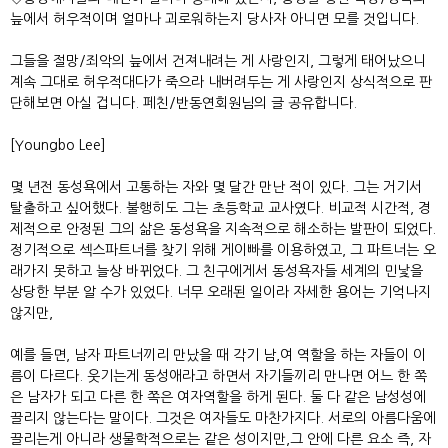
늪에서 허우적이며 얼마나 괴로워하는지 당사자 아니면 모를 것입니다.
그들을 절망/죄악의 늪에서 건져내려는 게 사랑인지, 그렇게 태어났으니
계속 그대로 허우적대다가 죽으라 내버려두는 게 사랑인지 상식적으로 판
단해보면 아실 겁니다. 페친/반동연회원님의 글 공유합니다.
[Youngbo Lee]
몇 년전 동성욕에서 고통하는 자와 몇 달간 만난 적이 있다. 그는 거기서
탈출하고 싶어했다. 불행히도 그는 초등학교 교사였다. 비교적 시간적, 경
제적으로 안정된 그의 삶은 동성욕을 지속적으로 해소하는 발판이 되었다.
정기적으로 섹스파트너를 찾기 위해 게이빠를 이용하였고, 그 파트너는 오
래가지 못하고 늘상 바뀌었다. 그 친구에게서 동성욕자들 세계의 민낯을
상당한 부분 알 수가 있었다. 너무 오래된 일이라 자세한 용어는 기억나지
않지만,
예를 들면, 남자 파트너끼리 만났을 때 각기 남,여 역할을 하는 자들이 이
름이 다르다. 웃기는게 동성애라고 하면서 자기들끼리 만나면 어느 한 쪽
은 남자가 되고 다른 한 쪽은 여자역할을 하게 된다. 둘 다 같은 남성성에
끌리지 않는다는 말이다. 그것은 여자들도 마찬가지다. 서로의 아름다움에
끌리는게 아니라 생물학적으로는 같은 성이지만,그 안에 다른 요소 즉, 자