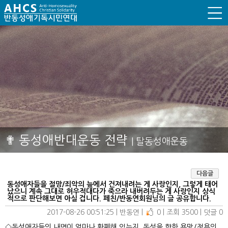
✟ 동성애반대운동 전략
| 탈동성애운동
다음글
동성애자들을 절망/죄악의 늪에서 건져내려는 게 사랑인지, 그렇게 태어
났으니 계속 그대로 허우적대다가 죽으라 내버려두는 게 사랑인지 상식
적으로 판단해보면 아실 겁니다. 페친/반동연회원님의 글 공유합니다.
2017-08-26 00:51:25
| 
반동연
| 
0
| 
조회 3500
| 
덧글 0
◇동성애자들의 내면이 얼마나 황폐해 있는지, 동성을 향한 욕망/정욕의