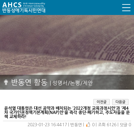
✟ 반동연 활동
| 성명서/논평/제안
이전글
다음글
윤석열 대통령은 대선 공약과 배치되는 ‘2022개정 교육과정시안’과 ‘제4
차 국가인권정책기본계획(NAP)안’을 즉각 중단·폐기하고, 주도자들을 문
책 교체하라!
2023-01-23 16:44:17
| 
반동연
| 
0
| 
조회 6126
| 
덧글 0