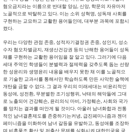
혐오금지라는 이름으로 반대할 양심, 신앙, 학문의 자유마저
노골적으로 박탈하고 있다. 이는 소위 성혁명, 성독재 사회를
구현하는 교묘하고 교활한 용어들인데, 대부분 과목에 포함시
켰다.
우리는 다양한 관점 존중, 성적자기결정권 존중, 성인지, 성소
수자 혐오차별금지, 재생산건강권 등의 난해한 용어들이 성독
재를 구현하는 교활한 용어임을 잘 알고 있다. 그러기에 다음
세대 주역인 학생들이 분별력과 절제력을 갖추도록 돕는 선량
한 성윤리와 생명윤리 내용을 배우지 못한 채 이를 노골적으
로 기술한 교과서를 통해서만 학습하도록 만든 사악한 술책에
개탄을 금할 수 없다. 그 결과 우리의 미래세대는 비윤리적인
동성애, 성전환, 무분별한 조기성행위, 낙태의 해악들에 그대
로 노출되어 건강훼손, 윤리의식 마비, 가정훼손, 사회와 국가
를 망치는 결과를 떠안게 될 것이다. 아울러 남녀화합과 전통
적인 남녀결혼제도를 존중하기는커녕, 급진페미니즘과 젠더
페미니즘을 미화하여 남녀 갈등을 유발하고, 동성애를 조장하
며 비혼풍조 확산 및 저출산 문제를 심화시켜 대한민국을 국