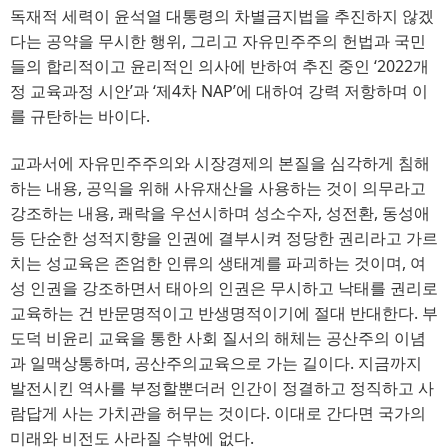
독재적 세력이 윤석열 대통령의 차별금지법을 추진하지 않겠
다는 공약을 무시한 행위, 그리고 자유민주주의 헌법과 국민
들의 합리적이고 윤리적인 의사에 반하여 추진 중인 ‘2022개
정 교육과정 시안’과 ‘제4차 NAP’에 대하여 강력 저항하며 이
를 규탄하는 바이다.
교과서에 자유민주주의와 시장경제의 본질을 심각하게 침해
하는 내용, 공익을 위해 사유재산을 사용하는 것이 의무라고
강조하는 내용, 쾌락을 우선시하며 성소수자, 성전환, 동성애
등 단순한 성적지향을 인권에 결부시켜 정당한 권리라고 가르
치는 성교육은 존엄한 인류의 생태계를 파괴하는 것이며, 여
성 인권을 강조하면서 태아의 인권은 무시하고 낙태를 권리로
교육하는 건 반문명적이고 반생명적이기에 절대 반대한다. 부
도덕 비윤리 교육을 통한 사회 질서의 해체는 공산주의 이념
과 일맥상통하며, 공산주의교육으로 가는 길이다. 지금까지
발전시킨 역사를 부정할뿐더러 인간이 정결하고 정직하고 사
람답게 사는 가치관을 허무는 것이다. 이대로 간다면 국가의
미래와 비전도 사라질 수밖에 없다.