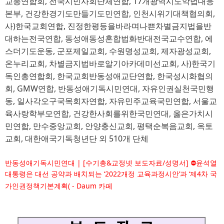
교총연합회, 전국시민사회단체연합, 17개광역시도악법대응
본부, 건강한경기도만들기도민연합, 인천시위기대책협의회,
사)한국교회연합, 진정한평등을바라며나쁜차별금지법을반
대하는전국연합, 동성애동성혼합법화반대전국교수연합, 에
스더기도운동, 군포제일교회, 수원명성교회, 제자광성교회,
온누리교회, 차별금지법바로알기아카데미선교회, 사)한국기
독인총연합회, 한국교회반동성애교단연합, 한국성시화협의
회, GMW연합, 반동성애기독시민연대, 자유인권실천국민행
동, 일사각오구국목회자연합, 자유민주교육국민연합, 서울교
육사랑학부모연합, 건강한사회를위한국민연대, 옳은가치시
민연합, 만수중앙교회, 안양충신교회, 평택순복음교회, 옥토
교회, 대한애국기독청년단 외 510개 단체
반동성애기독시민연대 | [수기총&교정넷 보도자료/성명서] ⛔️윤석열
대통령은 대선 공약과 배치되는 ‘2022개정 교육과정시안’과 ‘제4차 국
가인권정책기본계획( - Daum 카페