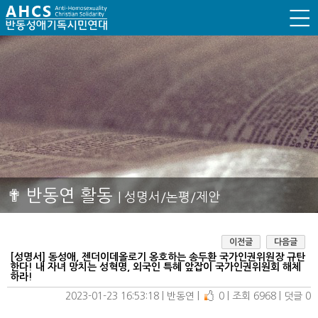
✟ 반동연 활동
| 성명서/논평/제안
이전글
다음글
[성명서] 동성애, 젠더이데올로기 옹호하는 송두환 국가인권위원장 규탄
한다! 내 자녀 망치는 성혁명, 외국인 특혜 앞잡이 국가인권위원회 해체
하라!
2023-01-23 16:53:18
| 
반동연
| 
0
| 
조회 6968
| 
덧글 0