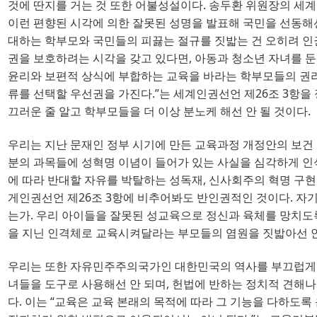
것에 딴지를 거는 것 또한 어불성설이다
. 
송두환 위원장의 세계
이런 편향된 시각에 의한 잘못된 성명을 발표해 국민을 선동해
대하는 학부모와 국민들의 피끓는 절규를 짓밟는 건 오히려 
권을 보호하려는 시각을 갖고 있다면
, 
아동과 청소년 자녀를 둔
윤리와 보편적 상식에 부합하는 교육을 바라는 학부모들의 권
류를 선택할 우선권을 가진다
.”
는 세계인권선언 제
26
조 
3
항을
끄러운 줄 알고 학부모들을 더 이상 분노케 해선 안 될 것이다
.
우리는 지난 문재인 정부 시기에 만든 교육과정 개정안의 보건
분의 과목들에 성혁명 이념이 들어가 있는 사실을 심각하게 인
에 따라 반대할 자유를 박탈하는 성독재
, 
신사회주의 혁명 구
게인권선언 제
26
조 
3
항에 비추어봐도 반인권적인 것이다
. 
자기
는가
. 
우리 아이들을 잘못된 성교육으로 정신과 육체를 망치도
을 지닌 인격체로 교육시켜달라는 부모들의 염원을 짓밟아선 
우리는 또한 자유민주주의국가인 대한민국의 역사를 부끄럽게 
녀들을 도구로 사용해선 안 되며
, 
헌법에 반하는 정치적 견해나
다
. 
이는
“
교육은 교육 본래의 목적에 따라 그 기능을 다하도록