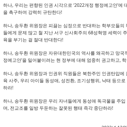
하나
, 
우리는 편향된 인권 시각으로
‘2022
개정 행정예고안
’
에 
을 촉구하며 강력히 규탄한다
!
하나
, 
송두환 위원장은 피끓는 심정으로 반대하는 학부모들의 
들에게 문제 많고 철 지난 서구 신사회주의
68
성혁명 세력이 
육을 부기는 걸 절대 반대한다
!
하나
, 
송두환 위원장은 자유대한민국의 역사를 왜곡하고 망국적
정예고안
’
을 밀어붙이려는 현 정부에 대해 엄중히 권고하고
, 
학
하나
, 
송두환 위원장과 인권위 직원들은 북한주민 인권탄압에 
육 사주
, 
우리 아이들 동성애
, 
성전환
, 
조기성행위
, 
낙태 등으로
하라
!
하나
, 
송두환 위원장은 우리 자녀들에게 동성애 독극물을 주입
며
, 
전교조를 일방 두둔하는 잘못된 행태 즉각 중단하라
!