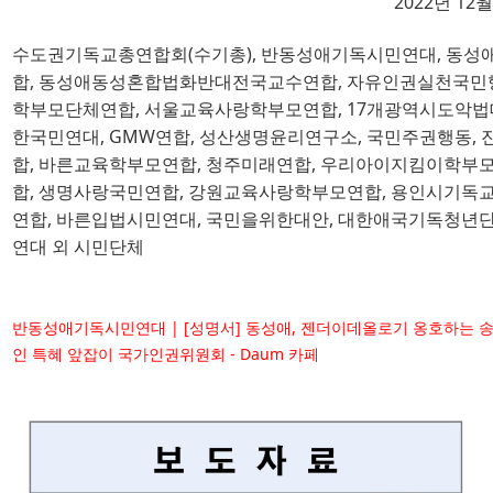
2022
년 
12
월
수도권기독교총연합회
(
수기총
),
반동성애기독시민연대
, 
동성
합
, 
동성애동성혼합법화반대전국교수연합
, 
자유인권실천국민
학부모단체연합
, 
서울교육사랑학부모연합
, 17
개광역시도악법
한국민연대
, GMW
연합
, 
성산생명윤리연구소
, 
국민주권행동
, 
합
, 
바른교육학부모연합
, 
청주미래연합
, 
우리아이지킴이학부
합
, 
생명사랑국민연합
, 
강원교육사랑학부모연합
, 
용인시기독
연합
, 
바른입법시민연대
, 
국민을위한대안
, 
대한애국기독청년
연대 외 시민단체
반동성애기독시민연대 | [성명서] 동성애, 젠더이데올로기 옹호하는 송
인 특혜 앞잡이 국가인권위원회 - Daum 카페