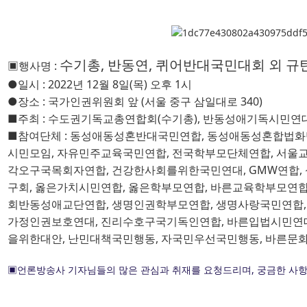
수기총
, 
반동연
, 
퀴어반대국민대회 외 규
▣
행사명
: 
●
일시
: 2022
년 
12
월 
8
일
(
목
) 
오후
1
시
●
장소
: 
국가인권위원회 앞
(
서울 중구 삼일대로
340)
■
주최
: 
수도권기독교총연합회
(
수기총
),
반동성애기독시민연
■
참여단체
: 
동성애동성혼반대국민연합
, 
동성애동성혼합법화
시민모임
, 
자유민주교육국민연합
, 
전국학부모단체연합
, 
서울
각오구국목회자연합
, 
건강한사회를위한국민연대
, GMW
연합
, 
구회
, 
옳은가치시민연합
, 
옳은학부모연합
, 
바른교육학부모연
회반동성애교단연합
, 
생명인권학부모연합
, 
생명사랑국민연합
,
가정인권보호연대
, 
진리수호구국기독인연합
, 
바른입법시민연
을위한대안
, 
난민대책국민행동
, 
자국민우선국민행동
, 
바른문화
▣
언론방송사 기자님들의 많은 관심과 취재를 요청드리며
, 
궁금한 사