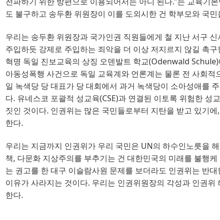
전파하기 위한 방편으로 이용되어서는 아니 된다
.”
는 교육기본
도 불구하고 송두환 위원장이 이를 도외시한 건 학부모와 국
우리는 송두환 위원장과 국가인권 직원들에게 철 지난 서구 
주입하듯 강제로 주입하는 죄악을 더 이상 저지르지 않길 촉
혁명 독일 진보교육의 상징 오덴발트 학교
(Odenwald Schule)
아동성폭행 사건으로 독일 교육계와 언론계는 물론 전 사회적
일 녹색당 당 대표가 당 대회에서 과거 녹색당이 소아성애를
다
. 
유네스코 포괄적 성교육
(CSE)
과 연결된 이토록 위험한 성
짓인 것이다
. 
인권위는 많은 국민들로부터 지탄을 받고 있기에
,
한다
.
우리는 지금까지 인권위가 우리 국민은
UN
의 하수인노릇을 해
책
, 
다문화 지상주의를 부추기는 건 대한민국의 미래를 불행케
는 권고를 한 대구 이슬람사원 문제를 보더라도 인권위는 반
이유가 사라지는 것이다
. 
우리는 인권위원장의 각성과 인권위 
한다
.