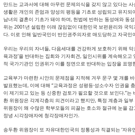
만드는 교과서에 대해 아무런 문제의식을 갖지 않고 있다는 사
생활은 개인의 존엄과 양성의 평등을 기초로 성립되고 유지되
남녀의 결혼이 기초가 돼야 하며
, 
헌법에 반하는 동성애와 동성
위는
2001
년 설립한 이래 끊임없이 대한민국 보편윤리와 국익
다
. 
이로 인해 일반국민이 반인권주의자로 매도당하고 자국민이
우리는 우리의 자녀들
, 
다음세대를 건강하게 보호하기 위해 악
육과정
’
을 반대하는 집회와 기자회견
, 
일인시위를 계속해오고 
적 국가기관인 인권위가 이를 정면으로 반대하는 입장을 표명
교육부가 마련한 시안의 문제점을 지적해 겨우 문구 몇 개를 
발표했는데
, 
이에 대해
“
교육과정은 성평등
·
성소수자 인권을 충
이 제기되고 있는 등 신중한 검토가 필요할 것으로 보인다
.”
는 
환 위원장은 각계각층의 의견이라고 했지만
, 
특정 계층과 일부
위원장이 왜 수많은 학부모들의 피끓는 호소와 절규에 눈을 감고
정녕 시각장애자에 청각장애자인가
.
송두환 위원장이 또 자유대한민국의 정통성과 직결되는
‘
자유