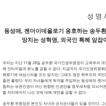
성 명 
동성애, 젠더이데올로기 옹호하는 송두환
망치는 성혁명, 외국인 특혜 앞잡
우리는 지난
11
월 
28
일 송두환 국가인권위원장이 교육부의 개
해 안타까움과 분노를 금할 수 없다
. 
지금까지 국가인권위원회
(
해왔기에 새삼스러울 것도 없지만
, 
그래도 많은 학부모와 국민
줄은 몰랐다
. 
우리 자녀들에게 독약을 주입하는 동성애와 젠
합하는 보편인권이 아닌 편향된 인권만을 앵무새처럼 되뇌어온
할 자리에까지 나선 것에 대해 개탄을 금할 수 없다
.
송두환 위원장은 본인도 자녀와 손자손녀들이 있을 것이다
. 
그