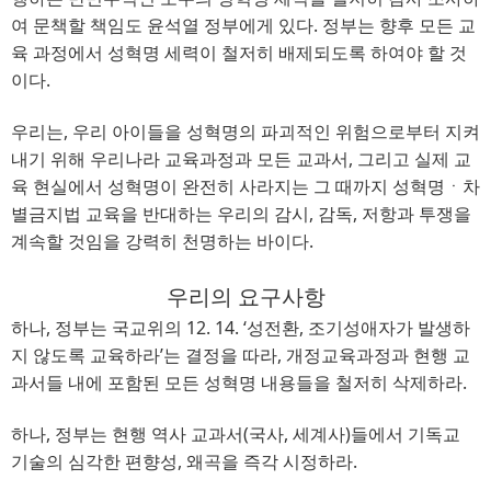
여 문책할 책임도 윤석열 정부에게 있다
. 
정부는 향후 모든 교
육 과정에서 성혁명 세력이 철저히 배제되도록 하여야 할 것
이다
.
우리는
, 
우리 아이들을 성혁명의 파괴적인 위험으로부터 지켜
내기 위해 우리나라 교육과정과 모든 교과서
, 
그리고 실제 교
육 현실에서 성혁명이 완전히 사라지는 그 때까지 성혁명ㆍ차
별금지법 교육을 반대하는 우리의 감시
, 
감독
, 
저항과 투쟁을
계속할 것임을 강력히 천명하는 바이다
.
우리의 요구사항
하나, 정부는 국교위의
12. 14.
‘
성전환
, 
조기성애자가 발생하
지 않도록 교육하라
’
는 결정을 따라
, 
개정교육과정과 현행 교
과서들 내에 포함된 모든 성혁명 내용들을 철저히 삭제하라
.
하나, 정부는 현행 역사 교과서
(
국사
, 
세계사
)
들에서 기독교
기술의 심각한 편향성
, 
왜곡을 즉각 시정하라
.