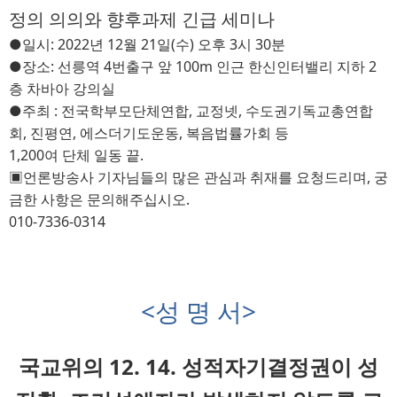
정의 의의와 향후과제 긴급 세미나
●
일시
: 2022
년 
12
월 
21
일
(
수
) 
오후
3
시 
30
분
●
장소
: 
선릉역
4
번출구 앞
100m
인근
한신인터밸리 지하
2
층 차바아 강의실
●
주최
: 
전국학부모단체연합
, 
교정넷
, 
수도권기독교총연합
회
, 
진평연
, 
에스더기도운동
, 
복음법률가회 등
1,200
여 단체 일동 끝
.
▣
언론방송사 기자님들의 많은 관심과 취재를 요청드리며
, 
궁
금한 사항은 문의해주십시오
.
010-7336-0314
<
성 명 서
>
국교위의 12. 14. 성적자기결정권이 성