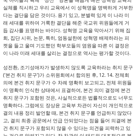
실체를 직시하고 우리 교육에서 이 성혁명을 명백하게 거부한
다는 결단을 담은 것이다
. 
용기 있고
, 
분별력 있게 이 나라 미
래 세대를 위하여 거룩한 결단을 해준 국교위 위원들에게 거
듭 감사를 표명하는 바이다
. 
성혁명 교육을 막아서기 위해 집
회
, 
집단 시위
, 
논문
, 
특히
, 
엄동설한에 성혁명 배제하라는 피
켓을 들고 울며 기도했던 학부모들의 염원을 따른 이 결정은
이 나라 미래 세대를 살리는 결정으로 역사는 평가할 것이다
.
성전환
, 
조기성애자가 발생하지 않도록 교육하라는 취지 문구
(
‘
본건 취지 문구
’
)
가 소위원회에서 합의된 후
, 12. 14.
전체회
의에 본건 취지 문구가 수 차례 명확히 보고되고
, 
전체 위원들
이 명확히 인식한 상태에서 표결하여
, 
본건 의미 결정에 본건
취지 문구가 포함된 것은
, 
사실적으로든 법률적으로도 너무도
명확하다
. 
그럼에도 장상윤 교육부 차관이 자신이 개인적으로
결의 내용 정리 발언할 때
, 
본건 취지 문구를 언급하지 않았다
고
, 
결의 최종 공문에서 언급 안되었다는 점을 들어 의결에 본
건 취지 문구가 포함되지 않을 수 있다는 의견을 피력하고 있
는 것으로 알려지고 있다
. 
장 차관의 이 태도와 대조적으로 본