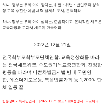
하나, 정부는 우리 아이 망치는
, 
위헌ㆍ위법ㆍ반민주적 성혁
명 교육 추진한 이념 세력 철저히 조사
, 
문책하라
하나, 정부는 우리 아이 살리는
, 
준법적이고
, 
윤리적인 새로운
교육과정과 교과서 새로이 만들어라
.
2022년 12월 21일
전국학부모학부모단체연합
, 
교육정상화를 바라
는 전국네트워크
, 
수도권기독교총연합회
, 
진정한
평등을 바라며 나쁜차별금지법 반대 국민연
합
, 
에스더기도운동
, 
복음법률가회 등
1,200
여 단
체 일동 끝.
반동성애기독시민연대 | [2022.12.21.보도자료&성명서] 국교위의