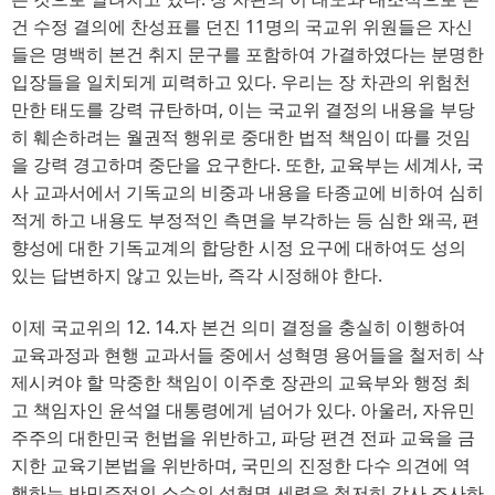
건 수정 결의에 찬성표를 던진
11
명의 국교위 위원들은 자신
들은 명백히 본건 취지 문구를 포함하여 가결하였다는 분명한
입장들을 일치되게 피력하고 있다
. 
우리는 장 차관의 위험천
만한 태도를 강력 규탄하며
, 
이는 국교위 결정의 내용을 부당
히 훼손하려는 월권적 행위로 중대한 법적 책임이 따를 것임
을 강력 경고하며 중단을 요구한다
. 
또한
, 
교육부는 세계사
, 
국
사 교과서에서 기독교의 비중과 내용을 타종교에 비하여 심히
적게 하고 내용도 부정적인 측면을 부각하는 등 심한 왜곡
, 
편
향성에 대한 기독교계의 합당한 시정 요구에 대하여도 성의
있는 답변하지 않고 있는바
, 
즉각 시정해야 한다.
이제 국교위의
12. 14.
자 본건 의미 결정을 충실히 이행하여
교육과정과 현행 교과서들 중에서 성혁명 용어들을 철저히 삭
제시켜야 할 막중한 책임이 이주호 장관의 교육부와 행정 최
고 책임자인 윤석열 대통령에게 넘어가 있다
. 
아울러
, 
자유민
주주의 대한민국 헌법을 위반하고
, 
파당 편견 전파 교육을 금
지한 교육기본법을 위반하며
, 
국민의 진정한 다수 의견에 역
행하는 반민주적인 소수의 성혁명 세력을 철저히 감사 조사하