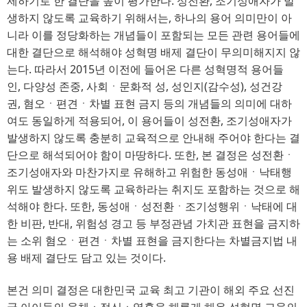
제하기로 한 결단을 높이 평가한다
. 
성전환
, 
조기성애자가 발
생하지 않도록 교육하기 위해서는
, 
하나의 용어 의미만이 아
니라 이를 정당화하는 개념들이 포함되는 모든 관련 용어들에
대한 결단으로 해석해야 성혁명 배제 결단이 무의미해지지 않
는다
. 
따라서
2015
년 이전에 들어온 다른 성혁명적 용어들
인
, 
다양성 존중
, 
사회ㆍ문화적 성
, 
성인지
(
감수성
),
성건강
권
, 
혐오ㆍ편견ㆍ차별 표현 금지 등의 개념들의 의미에 대하
여도 동일하게 적용되어
, 
이 용어들이 성전환
, 
조기성애자가
발생하지 않도록 충분히 교육적으로 안내해 주어야 한다는 결
단으로 해석되어야 함이 마땅하다
. 
또한
, 
본 결정은 성전환ㆍ
조기성애자와 마찬가지로 유해하고 위험한 동성애ㆍ낙태행
위도 발생하지 않도록 교육하라는 취지도 포함하는 것으로 해
석해야 한다
. 
또한
, 
동성애ㆍ성전환ㆍ조기성행위ㆍ낙태에 대
한 비판
, 
반대
, 
위험성 경고 등 부정관념 가치관 표현을 금지하
는 소위 혐오ㆍ편견ㆍ차별 표현을 금지한다는 차별금지법 내
용 배제 결단도 담고 있는 것이다
.
본건 의미 결정은 대한민국 교육 최고 기관이 해외 주요 선진
국 아이들의 육체ㆍ정신ㆍ영혼을 해롭게 해온 성혁명 교육의