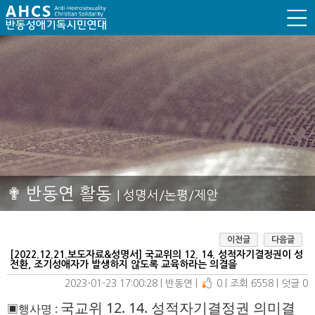
✟ 반동연 활동
| 성명서/논평/제안
이전글
다음글
[2022.12.21.보도자료&성명서] 국교위의 12. 14. 성적자기결정권이 성
전환, 조기성애자가 발생하지 않도록 교육하라는 의결을
2023-01-23 17:00:28
| 
반동연
| 
0
| 
조회 6558
| 
덧글 0
국교위 12. 14. 성적자기결정권 의미결
▣
행사명
: 