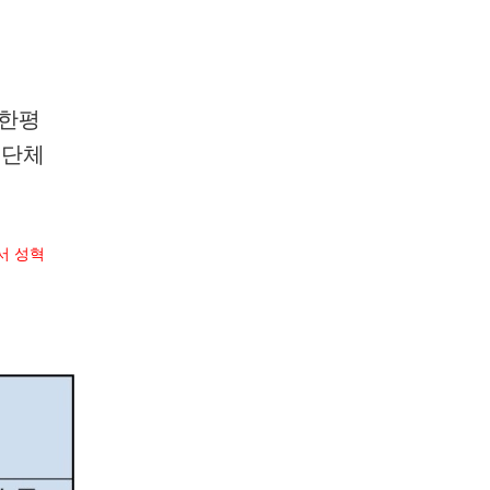
한평
 단체
서 성혁