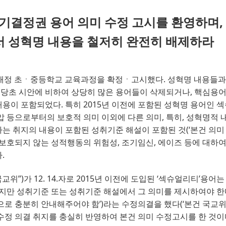
적자기결정권 용어 의미 수정 고시를 환영하며,
서 성혁명 내용을 철저히 완전히 배제하라
개정 초ㆍ중등학교 교육과정을 확정ㆍ고시했다
. 
성혁명 내용들과
당초 시안에 비하여 상당히 많은 용어들이 삭제되거나
, 
핵심용어
내용이 포함되었다
. 
특히
2015
년 이전에 포함된 성혁명 용어인 
압 등으로부터의 보호적 의미 이외에 다른 의미
, 
특히
, 
성혁명적 
는 취지의 내용이 포함된 성취기준 해설이 포함된 것
(
‘
본건 의미
보호되지 않는 성적행동의 위험성
, 
조기임신
, 
에이즈 등에 대하여
다
.
국교위
”
)
가 
12. 14.
자로
2015
년 이전에 도입된
‘
섹슈얼리티
’
용어는
지만 성취기준 또는 성취기준 해설에서 그 의미를 제시하여야 한
으로 충분히 안내해주어야 함
’)
라는 수정의결을 했다
(
‘
본건 국교위
수정 의결 취지를 충실히 반영하여 본건 의미 수정고시를 한 것이