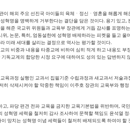
기관이 해외 주요 선진국 아이들의 육체ㆍ정신ㆍ영혼을 해롭게 해
이 성혁명을 명백하게 거부한다는 결단을 담은 것이다
. 
용기 있고
, 
단을 해준 국교위 위원들과 교육부 장관에게 거듭 감사를 표명하는
시위
, 
논문
, 
특히
, 
엄동설한에 성혁명 배제하라는 피켓을 들고 울
나라 미래 세대를 살리는 결정으로 역사는 평가할 것이다
.
교의 비중과 내용을 타종교에 비하여 심히 적게 하고 내용도 부
 기독교계의 합당한 시정 요구에 대하여도 성의 있는 답변하지 
여 교육과정 실행인 교과서 집필기준 수립과정과 새교과서 저술과
저히 삭제시켜야 할 막중한 책임이 이주호 장관의 교육부와 행정
하고
, 
파당 편견 전파 교육을 금지한 교육기본법을 위반하며
, 
국민
의 성혁명 세력을 철저히 감사 조사하여 문책할 책임도 윤석열 
아이 망치는 성혁명 이념 세력들이 철저히 배제되도록 하여야 할