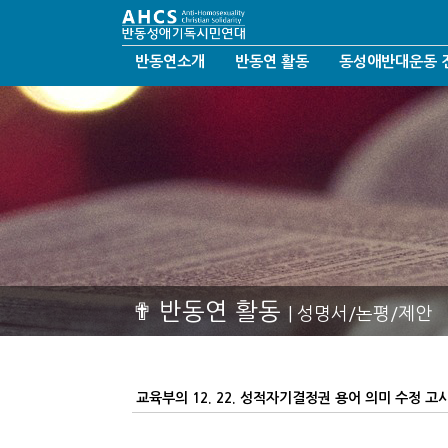
반동연소개
반동연 활동
동성애반대운동 
반동연비전
성명서/논평/제안
반동성애운동
인사말
시론/호소문/요청서
탈동성애운동
연혁
반동연SNS
한국교회갱신정화
섬기는 분들
반동연칼럼
결혼가정회복운동
반동연지회
반동연앨범
오시는길
반동연동영상
후원안내
헤세드결혼문화선교회
✟ 반동연 활동
| 성명서/논평/제안
교육부의 12. 22. 성적자기결정권 용어 의미 수정 