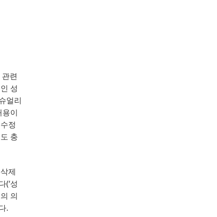
 관련
인 성
섹슈얼리
내용이
 수정
도 충
 삭제
다
(
‘
성
의 의
다
.