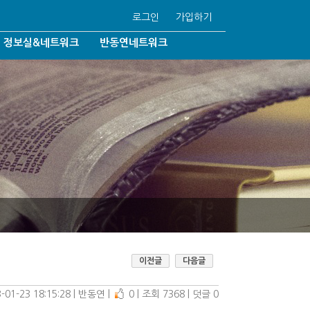
로그인
가입하기
정보실&네트워크
반동연네트워크
반동연언론보도
반동연자료실
국내협력기관
법/동성결혼
해외협력기관
92조6/학생인권조례
Q&A
학이단
자유게시판
동성애온라인/일대일상담
/기독교박해
이전글
다음글
-01-23 18:15:28
| 
반동연
| 
0
| 
조회 7368
| 
덧글 0