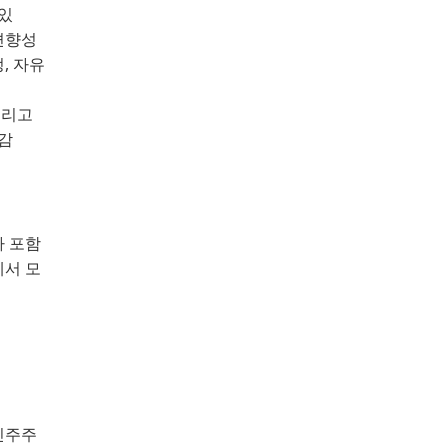
 있
편향성
정
, 
자유
그리고
감
가 포함
에서 모
민주주