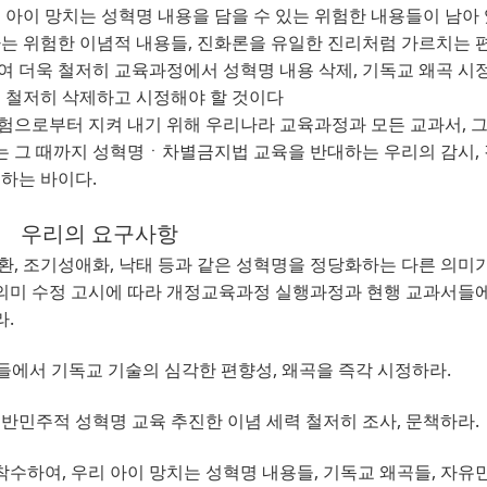
아이 망치는 성혁명 내용을 담을 수 있는 위험한 내용들이 남아
는 위험한 이념적 내용들
, 
진화론을 유일한 진리처럼 가르치는 
여 더욱 철저히 교육과정에서 성혁명 내용 삭제
, 
기독교 왜곡 시
더 철저히 삭제하고 시정해야 할 것이다
험으로부터 지켜 내기 위해 우리나라 교육과정과 모든 교과서
, 
는 그 때까지 성혁명ㆍ차별금지법 교육을 반대하는 우리의 감시
, 
명하는 바이다
.
우리의 요구사항
환
, 
조기성애화
, 
낙태 등과 같은 성혁명을 정당화하는 다른 의미
미 수정 고시에 따라 개정교육과정 실행과정과 현행 교과서들
라
.
들에서 기독교 기술의 심각한 편향성
, 
왜곡을 즉각 시정하라
.
민주적 성혁명 교육 추진한 이념 세력 철저히 조사
, 
문책하라.
 착수하여
, 
우리 아이 망치는 성혁명 내용들
, 
기독교 왜곡들
, 
자유