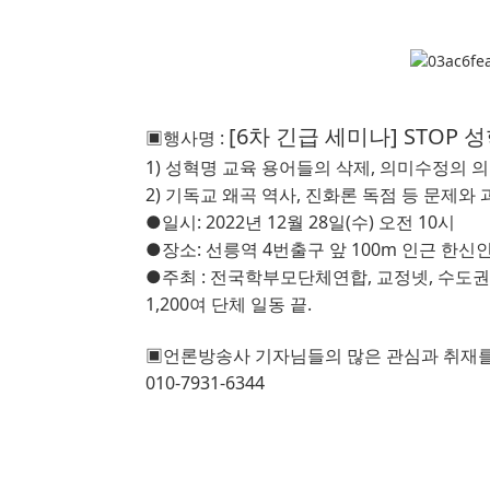
[6차 긴급 세미나] STOP 
▣
행사명
: 
1)
성혁명 교육 용어들의 삭제
, 
의미수정의 의
2)
기독교 왜곡 역사
, 
진화론 독점 등 문제와 
●
일시
: 2022
년 
12
월 
28
일
(
수
) 
오전
10
시
●
장소
: 
선릉역
4
번출구 앞
100m
인근
한신
●
주최
: 
전국학부모단체연합
, 
교정넷
, 
수도권
1,200
여 단체 일동 끝
.
▣
언론방송사 기자님들의 많은 관심과 취재
010-7931-6344