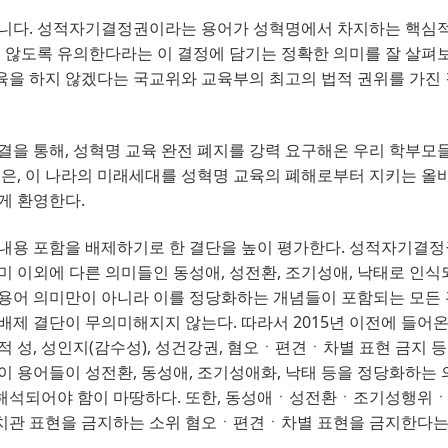
아니다
. 
성적자기결정권이라는 용어가 성혁명에서 차지하는 핵심적
지 않도록 유의한다라는 이 결정에 담기는 정확한 의미를 잘 살펴
육을 하지 않겠다는 국교위와 교육부의 최고의 법적 권위를 가진
결을 통해
, 
성혁명 교육 완전 폐지를 강력 요구해온 우리 학부모
것은
, 
이 나라의 미래세대를 성혁명 교육의 폐해로부터 지키는 올
게 환영한다
.
내용 포함을 배제하기로 한 결단을 높이 평가한다
. 
성적자기결정
미 이외에 다른 의미들인 동성애
, 
성전환
, 
조기성애
, 
낙태로 인식
용어 의미만이 아니라 이를 정당화하는 개념들이 포함되는 모든 
 배제 결단이 무의미해지지 않는다
. 
따라서
2015
년 이전에 들어온
적 성
, 
성인지
(
감수성
),
성건강권
, 
혐오ㆍ편견ㆍ차별 표현 금지 등
이 용어들이 성전환
, 
동성애
, 
조기성애화
, 
낙태 등을 정당화하는
해석되어야 함이 마땅하다
. 
또한
, 
동성애ㆍ성전환ㆍ조기성행위
가치관 표현을 금지하는 소위 혐오ㆍ편견ㆍ차별 표현을 금지한다는