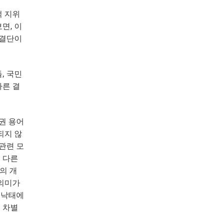
 지위
보면
, 
이
 결단이
들
, 
국민
바른 결
권 용어
되지 않
관련 모
 다른
의 개
 의미가
ㆍ낙태에
 차별