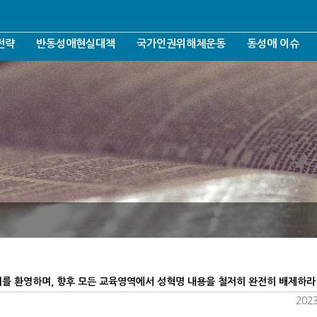
전략
반동성애현실대책
국가인권위해체운동
동성애 이슈
반동성애운동철학
인권위/젠더/가짜인권
선천성/전환치료
반동성애운동조직화
인권위와 차별금지법
AIDS/성병
운동
반동성애운동여론화
인권위 언론보도 악행들
젠더/성소수자
반동성애운동후원조직화
인권위 해체운동
포괄적차별금지
반동성애운동네트워크
헌법개정/군형법
결혼가정출산장려운동
퀴어축체/퀴어신
건강사회회복운동
양성평등/성평등
언론방송모니터링
표현의자유침해
항의의사표현
대리모출산/입양
반대자처벌/기타
고시를 환영하며, 향후 모든 교육영역에서 성혁명 내용을 철저히 완전히 배제하라
2023