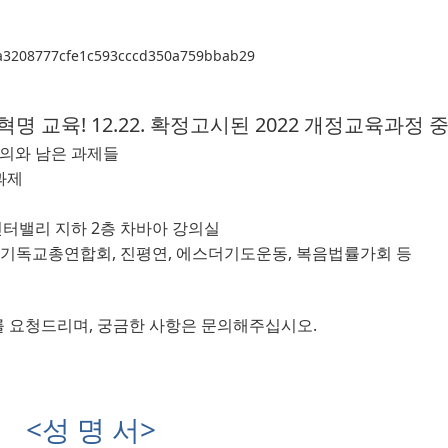
성혁명 교육! 12.22. 확정고시된 2022 개정교육과정 
의와 남은 과제들
과제
인터밸리 지하
2
층 차바아 강의실
기독교총연합회
, 
진평연
, 
에스더기도운동
, 
복음법률가회 등
를 요청드리며
, 
궁금한 사항은 문의해주십시오
.
<
성 명 서
>