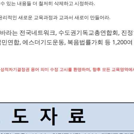
수 있는 내용들 더 철저히 삭제하고 시정하라
.
윤리적인 새로운 교육과정과 교과서 새로이 만들어라
.
 바라는 전국네트워크
, 
수도권기독교총연합회
, 
진정
국민연합
, 
에스더기도운동
, 
복음법률가회 등
1,200
여
2. 성적자기결정권 용어 의미 수정 고시를 환영하며, 향후 모든 교육영역에