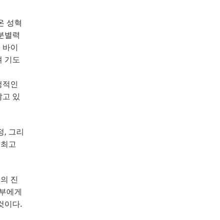
온 성혁
분별력
 바이
며 기도
정적인
않고 있
정
, 
그리
 최고
의 진
정부에게
 것이다
.