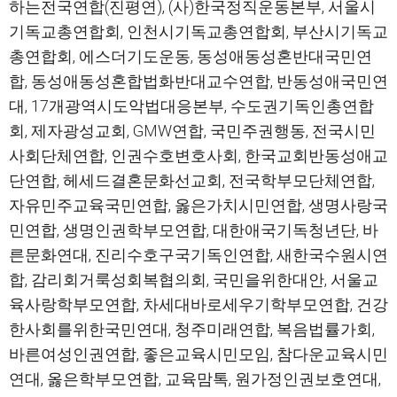
하는전국연합(진평연), (사)한국정직운동본부, 서울시
기독교총연합회, 인천시기독교총연합회, 부산시기독교
총연합회, 에스더기도운동, 동성애동성혼반대국민연
합, 동성애동성혼합법화반대교수연합, 반동성애국민연
대, 17개광역시도악법대응본부, 수도권기독인총연합
회, 제자광성교회, GMW연합, 국민주권행동, 전국시민
사회단체연합, 인권수호변호사회, 한국교회반동성애교
단연합, 헤세드결혼문화선교회, 전국학부모단체연합,
자유민주교육국민연합, 옳은가치시민연합, 생명사랑국
민연합, 생명인권학부모연합, 대한애국기독청년단, 바
른문화연대, 진리수호구국기독인연합, 새한국수원시연
합, 감리회거룩성회복협의회, 국민을위한대안, 서울교
육사랑학부모연합, 차세대바로세우기학부모연합, 건강
한사회를위한국민연대, 청주미래연합, 복음법률가회,
바른여성인권연합, 좋은교육시민모임, 참다운교육시민
연대, 옳은학부모연합, 교육맘톡, 원가정인권보호연대,