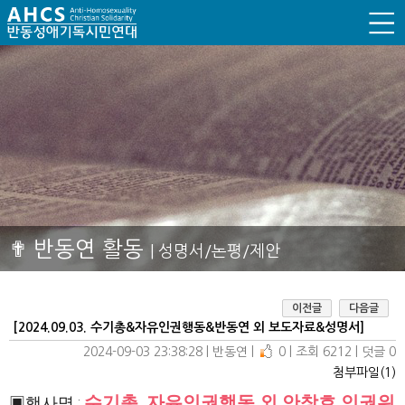
✟ 반동연 활동
| 성명서/논평/제안
이전글
다음글
[2024.09.03. 수기총&자유인권행동&반동연 외 보도자료&성명서]
2024-09-03 23:38:28
| 
반동연
| 
0
| 
조회 6212
| 
덧글 0
첨부파일(1)
수기총, 자유인권행동 외 안창호 인권위
▣행사명 :