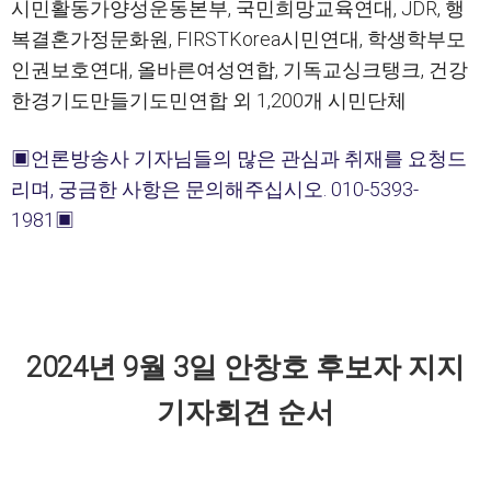
시민활동가양성운동본부, 국민희망교육연대, JDR, 행
복결혼가정문화원, FIRSTKorea시민연대, 학생학부모
인권보호연대, 올바른여성연합, 기독교싱크탱크, 건강
한경기도만들기도민연합 외 1,200개 시민단체
▣
언론방송사 기자님들의 많은 관심과 취재를 요청드
리며
, 
궁금한 사항은 문의해주십시오
. 010-5393-
1981
▣
2024
년 
9
월 
3
일 안창호 후보자 지지
기자회견 순서