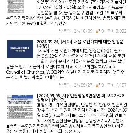
회2백만연합예배' 모함 기윤실 규탄 기자회견●시간
: 2024년 10월 7일(월) 오후 2시●장소 : 기독교윤리
실천운동 앞 (서울 동대문구 안암로6길 19)■주최 :
수도권기독교총연합회(수기총), 전국시민사회단체연합, 반동성애기독
시민연대(반동연)■협력 : 자유인권..
반동연 | 24/10/09 |
0 | 조회 3,932
2024.09.24. [제4차 서울 로잔대회에 대한 입장문
(수정)]
[제4차 서울 로잔대회에 대한 입장문(수정)] 필자
는 9월 22일 인천 송도에서 개막한 제4차 서울 로잔
대회의 공식 문서인 서울선언문을 접하고 깊은 실망
감을 느낀다. 지금까지 로잔대회에 대해 세계교회협의회(World
Council of Churches, WCC)와의 차별화가 제대로 이뤄지지 않고 있
는 점과 차별금지법을 반대한다는..
반동연 | 24/09/27 |
0 | 조회 4,157
[2024.09.06. 자유인권행동&반동연 외 보도자료&
성명서] 헌법 준..
▣행사명 : 자유인권행동, 반동연 외 안창호 인권위원
장 취임 축하 인권위 앞 기자회견●시간 : 2024년 09
월 6일(금) 오후 3시●장소 : 국가인권위원회 앞■주
최 : 자유인권실천국민행동, 반동성애기독시민연대
■협력 : 수도권기독교총연합회(수기총), 서울시기독교총연합회(서기
총), '거룩한방파제'통합국민대회, 동성애동..