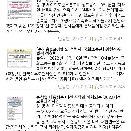
10억 헌금, ..
성 명 서여의도순복음교회 성도들의 10억 헌금, 이태
원 할로윈 참사 유족 대신 '친동성애' 인사들에게 흘
러들어가선 안 된다!이태원 할로윈 참사 직후 여의도
순복음교회가 희생자 유가족과 피해자들에게 전달하
겠다고 밝힌 10억원이 ‘친 동성애’ 인사들에게 흘러들어갈 것이라는 우
려가 나오고 있다.여의도순복음..
반동연 | 23/01/23 |
0 | 조회 6,432
[수기총&교정넷 외 성명서_국회소통관] 위헌적·위
법적 성혁명 ..
●일시: 2022년 11월 10일(목) 오전 10시●장소: 국
회소통관■주최: 김상훈 의원실■주관: 수도권기독교
총연합회(수기총), 교육정상화를바라는전국네트워크
(교정넷), 전국학부모단체연합 외 510개 시민단체 ㅡ기자
회견 발언 순서ㅡ*사회: 주요셉 공동대표(반동성애기독시민연대,..
반동연 | 23/01/23 |
0 | 조회 6,246
윤석열 대통령은 대선 공약과 배치되는 ‘2022개정
교육과정시안..
성 명 서 윤석열 대통령은 대선 공약과 배치되
는 ‘2022개정 교육과정시안’과 ‘제4차 국가인권정책
기본계획(NAP)안’을 즉각 중단·폐기하고, 주도자들
을 문책 교체하라! 동방의 작은 나라 대한민국은 수
많은 외세의 침략과 맞서 싸워왔고, 일제강점기를 지나 진정한 자유의