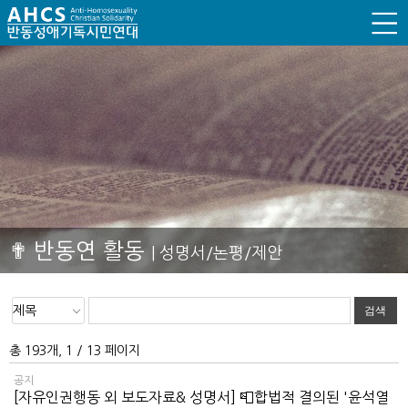
✟ 반동연 활동
| 성명서/논평/제안
총 193개, 1 / 13 페이지
공지
[자유인권행동 외 보도자료& 성명서] 📮합법적 결의된 '윤석열