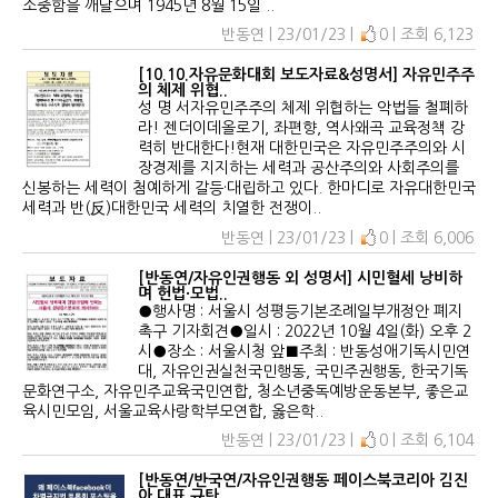
소중함을 깨달으며 1945년 8월 15일 ..
반동연 | 23/01/23 |
0 | 조회 6,123
[10.10.자유문화대회 보도자료&성명서] 자유민주주
의 체제 위협..
성 명 서자유민주주의 체제 위협하는 악법들 철폐하
라! 젠더이데올로기, 좌편향, 역사왜곡 교육정책 강
력히 반대한다!현재 대한민국은 자유민주주의와 시
장경제를 지지하는 세력과 공산주의와 사회주의를
신봉하는 세력이 첨예하게 갈등·대립하고 있다. 한마디로 자유대한민국
세력과 반(反)대한민국 세력의 치열한 전쟁이..
반동연 | 23/01/23 |
0 | 조회 6,006
[반동연/자유인권행동 외 성명서] 시민혈세 낭비하
며 헌법·모법..
●행사명 : 서울시 성평등기본조례일부개정안 폐지
촉구 기자회견●일시 : 2022년 10월 4일(화) 오후 2
시●장소 : 서울시청 앞■주최 : 반동성애기독시민연
대, 자유인권실천국민행동, 국민주권행동, 한국기독
문화연구소, 자유민주교육국민연합, 청소년중독예방운동본부, 좋은교
육시민모임, 서울교육사랑학부모연합, 옳은학..
반동연 | 23/01/23 |
0 | 조회 6,104
[반동연/반국연/자유인권행동 페이스북코리아 김진
아 대표 규탄 ..