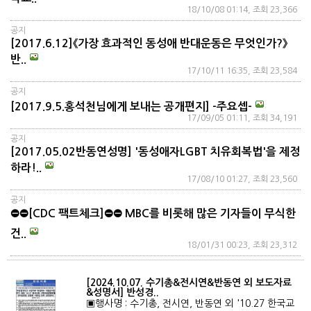
18/10/08 01:14, 조회 23,366
공지
[2017.6.12]《가장 효과적인 동성애 반대운동은 무엇인가?》
반..
17/10/11 16:35, 조회 23,584
공지
[2017.9.5.홍석천님에게 보내는 공개편지] -주요셉-
17/09/05 01:11, 조회 34,191
공지
[2017.05.02반동연성명] '동성애자LGBT 치유회복법'을 제정
하라!..
17/08/10 01:27, 조회 23,560
공지
⛔⛔[CDC 팩트체크]⛔⛔ MBC를 비롯해 많은 기자들이 무식한
건..
18/01/31 00:23, 조회 23,312
[2024.10.07. 수기총&전시연&반동연 외 보도자료
&성명서] 반성경..
▣행사명 : 수기총, 전시연, 반동연 외 '10.27 한국교