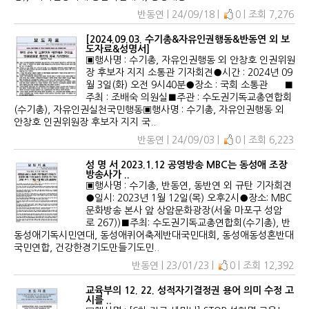
반동연 | 24/09/18 |
0 | 조회 7,276
[2024.09.03. 수기총&자유인권행동&반동연 외 보
도자료&성명서]
▣행사명 : 수기총, 자유인권행동 외 안창호 인권위원
장 후보자 지지 소통관 기자회견●시간 : 2024년 09
월 3일(화) 오전 9시40분●장소 : 국회 소통관 ■
주최 : 조배숙 의원실■주관 : 수도권기독교총연합회
(수기총), 자유인권실천국민행동▣행사명 : 수기총, 자유인권행동 외
안창호 인권위원장 후보자 지지 국..
반동연 | 24/09/03 |
0 | 조회 6,223
성 명 서 2023.1.12 공영방송 MBC는 동성애 조장
방송사가 ..
▣행사명 : 수기총, 반동연, 동반연 외 규탄 기자회견
●일시: 2023년 1월 12일(목) 오후2시●장소: MBC
문화방송 본사 앞 상암문화광장(서울 마포구 성암
로 267))■주최: 수도권기독교총연합회(수기총), 반
동성애기독시민연대, 동성애퀴어축제반대국민대회, 동성애동성혼반대
국민연합, 건강한경기도만들기도민..
반동연 | 23/01/23 |
0 | 조회 12,392
교육부의 12. 22. 성적자기결정권 용어 의미 수정 고
시를 ..