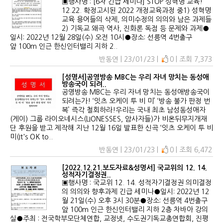
▣행사명 : [6차 긴급 세미나] STOP 성혁명 교육!
12.22. 확정고시된 2022 개정교육과정 중1) 성혁명
교육 용어들의 삭제, 의미수정의 의의와 남은 과제들
2) 기독교 왜곡 역사, 진화론 독점 등 문제와 과제●
일시: 2022년 12월 28일(수) 오전 10시●장소: 선릉역 4번출구
앞 100m 인근 한신인터밸리 지하 2..
반동연 | 23/01/23 |
0 | 조회 7,373
[성명서]공영방송 MBC는 우리 자녀 망치는 동성애
방송국이 되려..
공영방송 MBC는 우리 자녀 망치는 동성애방송국이
되려는가! ‘잇츠 오케이 투 비 미’ ‘방송 불가 판정 번
복’ 즉각 철회하라!우리는 국내 최초 남성동성애자
(게이) 그룹 라이오네시스(LIONESSES, 암사자들)가 비온뒤무지개재
단 후원을 받고 제작해 지난 12월 16일 발표한 신곡 ‘잇츠 오케이 투 비
미(It's OK to..
반동연 | 23/01/23 |
0 | 조회 6,472
[2022.12.21.보도자료&성명서] 국교위의 12. 14.
성적자기결정권..
▣행사명 : 국교위 12. 14. 성적자기결정권 의미결정
의 의의와 향후과제 긴급 세미나●일시: 2022년 12
월 21일(수) 오후 3시 30분●장소: 선릉역 4번출구
앞 100m 인근 한신인터밸리 지하 2층 차바아 강의
실●주최 : 전국학부모단체연합, 교정넷, 수도권기독교총연합회, 진평