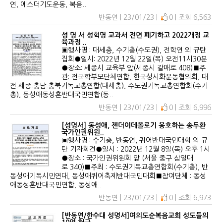
연, 에스더기도운동, 복음..
반동연 | 23/01/23 |
0 | 조회 6,563
성 명 서 성혁명 교과서 전면 폐기하고 2022개정 교
육과정 ..
▣행사명 : 대세충, 수기총(수도권), 전학연 외 규탄
집회●일시: 2022년 12월 22일(목) 오전11시30분
●장소: 세종시 교육부 앞(세종시 갈매로 408)■주
관: 전국학부모단체연합, 한국성시화운동협의회, 대
전.세종.충남.충북기독교총연합(대세충), 수도권기독교총연합회(수기
총), 동성애동성혼반대국민연합(동..
반동연 | 23/01/23 |
0 | 조회 6,996
[성명서] 동성애, 젠더이데올로기 옹호하는 송두환
국가인권위원..
▣행사명 : 수기총, 반동연, 퀴어반대국민대회 외 규
탄 기자회견●일시 : 2022년 12월 8일(목) 오후 1시
●장소 : 국가인권위원회 앞 (서울 중구 삼일대
로 340)■주최 : 수도권기독교총연합회(수기총), 반
동성애기독시민연대, 동성애퀴어축제반대국민대회■참여단체 : 동성
애동성혼반대국민연합, 동성애..
반동연 | 23/01/23 |
0 | 조회 6,973
[반동연/한수대 성명서]여의도순복음교회 성도들의