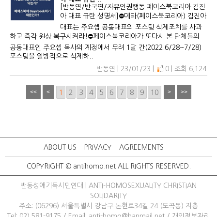
[반동연/반국연/자유인권행동 페이스북코리아 김진
아 대표 규탄 성명서]⛔️메타(페이스북코리아) 김진아
대표는 주요셉 공동대표의 포스팅 삭제조치를 사과
하고 즉각 원상 복구시켜라!⛔️페이스북코리아가 또다시 본 단체들의
공동대표인 주요셉 목사의 계정에서 무려 1달 간(2022.6/28~7/28)
포스팅을 일방적으로 삭제하..
반동연 | 23/01/23 |
0 | 조회 6,124
1
2
3
4
5
6
7
8
9
10
ABOUT US
PRIVACY
AGREEMENTS
COPYRIGHT © antihomo.net ALL RIGHTS RESERVED.
반동성애기독시민연대 | ANTI-HOMOSEXUALITY CHRISTIAN
SOLIDARITY
주소: (06296) 서울특별시 강남구 논현로34길 24 (도곡동) 지층
Tel: 02) 581-9175
/ 
Email: anti-homo@hanmail.net
/ 
개인정보관리